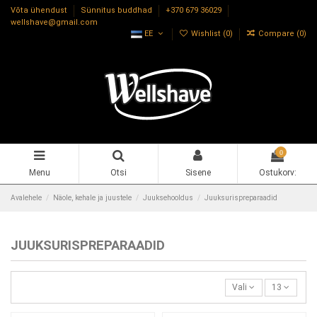
Võta ühendust
Sünnitus buddhad
+370 679 36029
wellshave@gmail.com
EE
Wishlist (
0
)
Compare (
0
)
0
Menu
Otsi
Sisene
Ostukorv:
Avalehele
Näole, kehale ja juustele
Juuksehooldus
Juuksurispreparaadid
JUUKSURISPREPARAADID
Vali
13