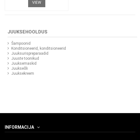
VIEW
JUUKSEHOOLDUS
Šampoonid
Konditsioneerid, konditsioneerid
Juuksurispreparaadid
Juuste toonikud
Juuksemaskid
Juukseõli
Juuksekreem
INFORMACIJA