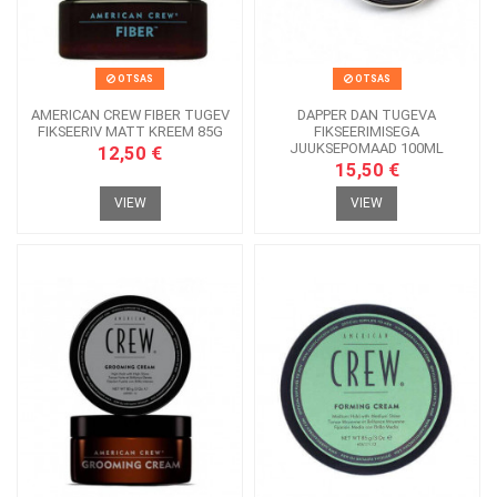
OTSAS
OTSAS
AMERICAN CREW FIBER TUGEV
DAPPER DAN TUGEVA
FIKSEERIV MATT KREEM 85G
FIKSEERIMISEGA
JUUKSEPOMAAD 100ML
12,50 €
15,50 €
VIEW
VIEW