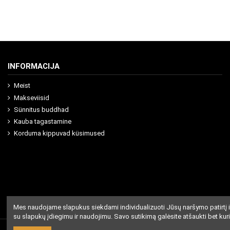
INFORMACIJA
Meist
Makseviisid
Sünnitus buddhad
Kauba tagastamine
Korduma kippuvad küsimused
Mes naudojame slapukus siekdami individualizuoti Jūsų naršymo patirtį i
su slapukų įdiegimu ir naudojimu. Savo sutikimą galėsite atšaukti bet kur