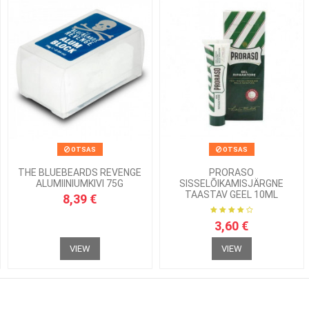
OTSAS
OTSAS
THE BLUEBEARDS REVENGE
PRORASO
ALUMIINIUMKIVI 75G
SISSELÕIKAMISJÄRGNE
TAASTAV GEEL 10ML
8,39 €
3,60 €
VIEW
VIEW