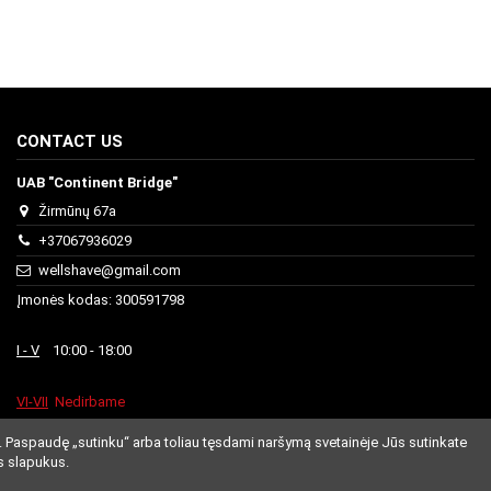
CONTACT US
UAB "Continent Bridge"
Žirmūnų 67a
+37067936029
wellshave@gmail.com
Įmonės kodas: 300591798
I - V
10:00 - 18:00
VI-VII
Nedirbame
. Paspaudę „sutinku“ arba toliau tęsdami naršymą svetainėje Jūs sutinkate
s slapukus.