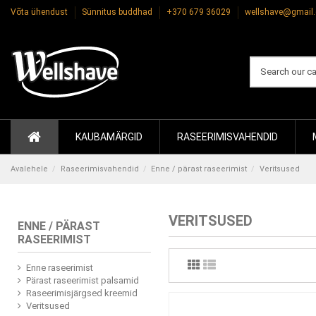
Võta ühendust
Sünnitus buddhad
+370 679 36029
wellshave@gmail
KAUBAMÄRGID
RASEERIMISVAHENDID
Avalehele
Raseerimisvahendid
Enne / pärast raseerimist
Veritsused
VERITSUSED
ENNE / PÄRAST
RASEERIMIST
Enne raseerimist
Pärast raseerimist palsamid
Raseerimisjärgsed kreemid
Veritsused