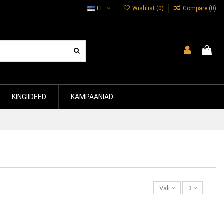
EE
Wishlist (
0
)
Compare (
0
)
KINGIIDEED
KAMPAANIAD
Vali
3