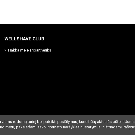
WELLSHAVE CLUB
Hakka meie äripartneriks
r Jums rodomą turinį bei pateikti pasiūlymus, kurie būtų aktualūs būtent Jums
iuo metu, pakeisdami savo interneto naršyklės nustatymus ir ištrindami įrašytu