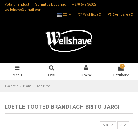
Võta ühendust
Sünnitus buddhad
+370 679 36029
wellshave@gmail.com
EE
Wishlist (
0
)
Compare (
0
)
0
Menu
Otsi
Sisene
Ostukorv:
Avalehele
Bränd
Ach Brito
LOETLE TOOTED BRÄNDI ACH BRITO JÄRGI
Vali
3