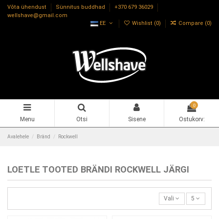
Võta ühendust
Sünnitus buddhad
+370 679 36029
wellshave@gmail.com
EE
Wishlist (
0
)
Compare (
0
)
0
Menu
Otsi
Sisene
Ostukorv:
Avalehele
Bränd
Rockwell
LOETLE TOOTED BRÄNDI ROCKWELL JÄRGI
Vali
5