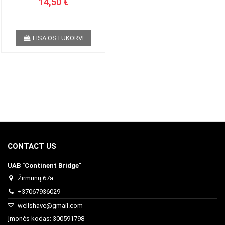
14,50 €
LISA OSTUKORVI
CONTACT US
UAB "Continent Bridge"
Žirmūnų 67a
+37067936029
wellshave@gmail.com
Įmonės kodas: 300591798