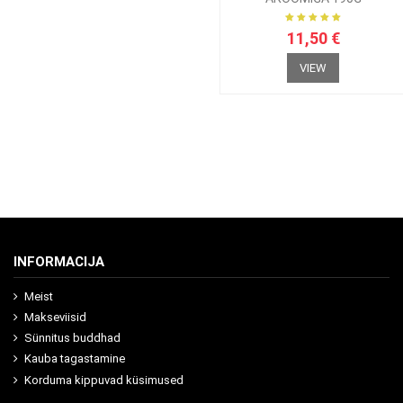
11,50 €
VIEW
INFORMACIJA
Meist
Makseviisid
Sünnitus buddhad
Kauba tagastamine
Korduma kippuvad küsimused