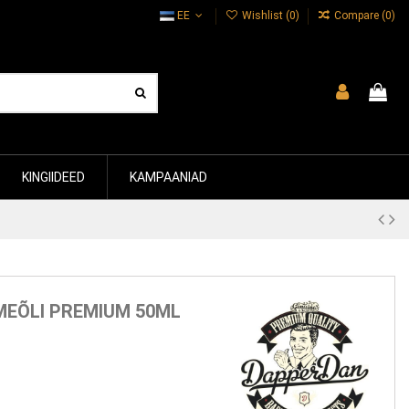
EE
Wishlist (
0
)
Compare (
0
)
KINGIIDEED
KAMPAANIAD
MEÕLI PREMIUM 50ML