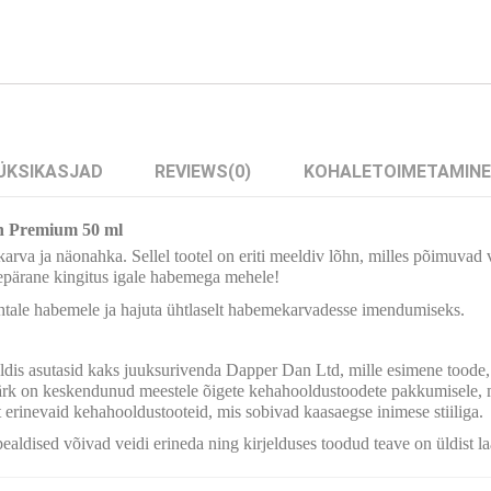
ÜKSIKASJAD
REVIEWS
(0)
KOHALETOIMETAMINE
n Premium 50 ml
va ja näonahka. Sellel tootel on eriti meeldiv lõhn, milles põimuvad v
pärane kingitus igale habemega mehele!
uhtale habemele ja hajuta ühtlaselt habemekarvadesse imendumiseks.
ldis asutasid kaks juuksurivenda Dapper Dan Ltd, mille esimene toode, m
k on keskendunud meestele õigete kehahooldustoodete pakkumisele, mi
t erinevaid kehahooldustooteid, mis sobivad kaasaegse inimese stiiliga.
pealdised võivad veidi erineda ning kirjelduses toodud teave on üldist l