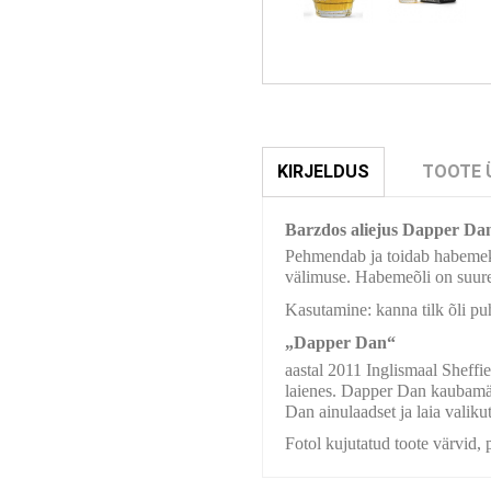
KIRJELDUS
TOOTE 
Barzdos aliejus Dapper Da
Pehmendab ja toidab habemekar
välimuse. Habemeõli on suure
Kasutamine: kanna tilk õli p
„Dapper Dan“
aastal 2011 Inglismaal Sheffie
laienes. Dapper Dan kaubamär
Dan ainulaadset ja laia valiku
Fotol kujutatud toote värvid, 