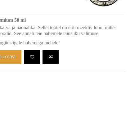
emium 50 ml
va ja näonahka. Sellel tootel on eriti meeldiv lõhn, milles
noodid. See annab teie habemele täiusliku välimuse.
ngitus igale habemega mehele!
TUKORVI