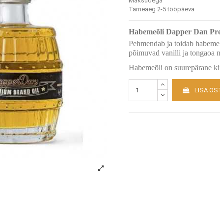
Maksudega
Tarneaeg 2-5 tööpäeva
Habemeõli Dapper Dan Pr
Pehmendab ja toidab habemekar
põimuvad vanilli ja tongaoa 
Habemeõli on suurepärane ki
LISA OS