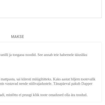
MAKSE
anilli ja tongaoa noodid. See annab teie habemele täiusliku
attpasta, sai kiiresti müügihitteks. Kaks aastat hiljem tootevalik
s vastavad nende stiilivajadustele. Tänapäeval pakub Dapper
aadi, mistõttu ei pruugi kõik toote omadused olla ära toodud.