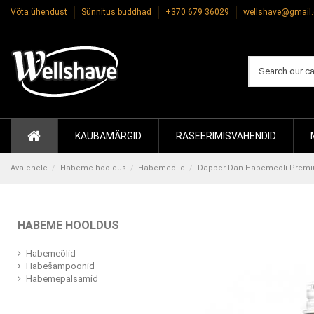
Võta ühendust
Sünnitus buddhad
+370 679 36029
wellshave@gmail
KAUBAMÄRGID
RASEERIMISVAHENDID
Avalehele
Habeme hooldus
Habemeõlid
Dapper Dan Habemeõli Prem
HABEME HOOLDUS
Habemeõlid
Habešampoonid
Habemepalsamid