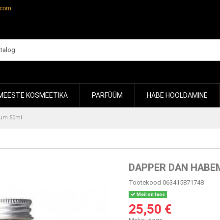
.com
MEESTE KOSMEETIKA
PARFÜÜM
HABE HOOLDAMINE
ium 50ml
DAPPER DAN HABE
Tootekood
063415871748
Meil on laos
25,50 €