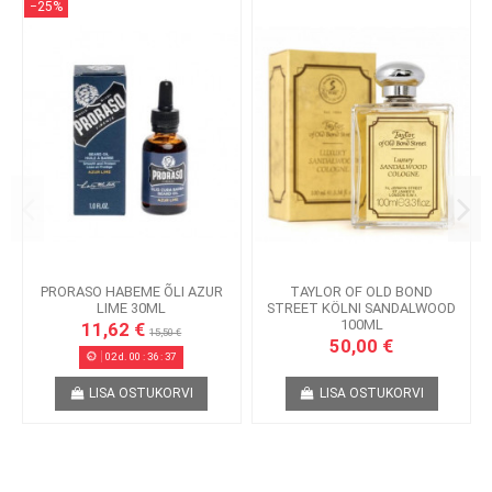
−25%
PRORASO HABEME ÕLI AZUR
TAYLOR OF OLD BOND
LIME 30ML
STREET KÖLNI SANDALWOOD
100ML
11,62 €
15,50 €
50,00 €
02
d.
00
:
36
:
36
LISA OSTUKORVI
LISA OSTUKORVI