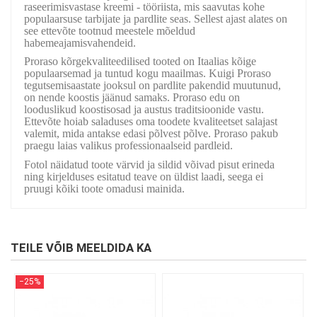
raseerimisvastase kreemi - tööriista, mis saavutas kohe
populaarsuse tarbijate ja pardlite seas. Sellest ajast alates on
see ettevõte tootnud meestele mõeldud
habemeajamisvahendeid.
Proraso kõrgekvaliteedilised tooted on Itaalias kõige
populaarsemad ja tuntud kogu maailmas. Kuigi Proraso
tegutsemisaastate jooksul on pardlite pakendid muutunud,
on nende koostis jäänud samaks. Proraso edu on
looduslikud koostisosad ja austus traditsioonide vastu.
Ettevõte hoiab saladuses oma toodete kvaliteetset salajast
valemit, mida antakse edasi põlvest põlve. Proraso pakub
praegu laias valikus professionaalseid pardleid.
Fotol näidatud toote värvid ja sildid võivad pisut erineda
ning kirjelduses esitatud teave on üldist laadi, seega ei
pruugi kõiki toote omadusi mainida.
TEILE VÕIB MEELDIDA KA
−25%