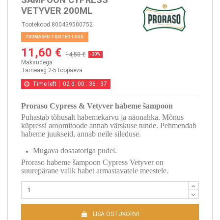
VETYVER 200ML
Tootekood
800439500752
VIIMASED TOOTED LAOS
11,60 €
14,50 €
-20%
Maksudega
Tarneaeg 2-5 tööpäeva
Time left
02
d.
00
:
36
:
36
Proraso Cypress & Vetyver habeme šampoon
Puhastab tõhusalt habemekarvu ja näonahka. Mõnus
küpressi aroomitoode annab värskuse tunde. Pehmendab
habeme juukseid, annab neile sileduse.
Mugava dosaatoriga pudel.
Proraso habeme šampoon Cypress Vetyver on
suurepärane valik habet armastavatele meestele.
LISA OSTUKORVI