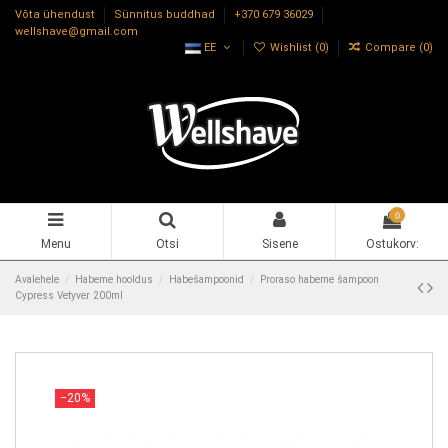
Võta ühendust
Sünnitus buddhad
+370 679 36029
wellshave@gmail.com
EE
Wishlist (
0
)
Compare (
0
)
0
Menu
Otsi
Sisene
Ostukorv:
Avalehele
Habeme hooldus
Habešampoonid
Proraso habeme šampoon
Cypress Vetyver 200ml
−20%