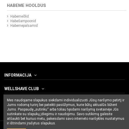
HABEME HOOLDUS
Habemeõlid
Habešampoonid
Habemepalsamid
INFORMACIJA
WELLSHAVE CLUB
Mes naudojame slapukus siekdami individualizuoti Jūsų naršymo patirtį ir
CONTACT US
Jums rodomą turinį bei pateikti pasiūlymus, kurie būtų aktualūs būtent
Jums. Paspaudę „sutinku“ arba toliau tęsdami naršymą svetainėje Jūs
sutinkate su slapukų įdiegimu ir naudojimu. Savo sutikimą galėsite
atšaukti bet kuriuo metu, pakeisdami savo interneto naršyklės nustatymus
ir ištrindami įrašytus slapukus.