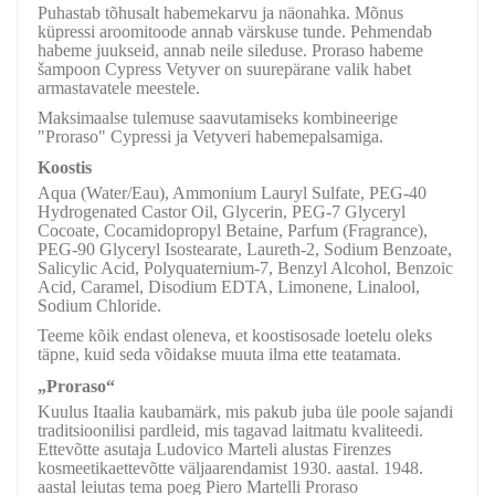
Puhastab tõhusalt habemekarvu ja näonahka. Mõnus
küpressi aroomitoode annab värskuse tunde. Pehmendab
habeme juukseid, annab neile sileduse. Proraso habeme
šampoon Cypress Vetyver on suurepärane valik habet
armastavatele meestele.
Maksimaalse tulemuse saavutamiseks kombineerige
"Proraso" Cypressi ja Vetyveri habemepalsamiga.
Koostis
Aqua (Water/Eau), Ammonium Lauryl Sulfate, PEG-40
Hydrogenated Castor Oil, Glycerin, PEG-7 Glyceryl
Cocoate, Cocamidopropyl Betaine, Parfum (Fragrance),
PEG-90 Glyceryl Isostearate, Laureth-2, Sodium Benzoate,
Salicylic Acid, Polyquaternium-7, Benzyl Alcohol, Benzoic
Acid, Caramel, Disodium EDTA, Limonene, Linalool,
Sodium Chloride.
Teeme kõik endast oleneva, et koostisosade loetelu oleks
täpne, kuid seda võidakse muuta ilma ette teatamata.
„Proraso“
Kuulus Itaalia kaubamärk, mis pakub juba üle poole sajandi
traditsioonilisi pardleid, mis tagavad laitmatu kvaliteedi.
Ettevõtte asutaja Ludovico Marteli alustas Firenzes
kosmeetikaettevõtte väljaarendamist 1930. aastal. 1948.
aastal leiutas tema poeg Piero Martelli Proraso