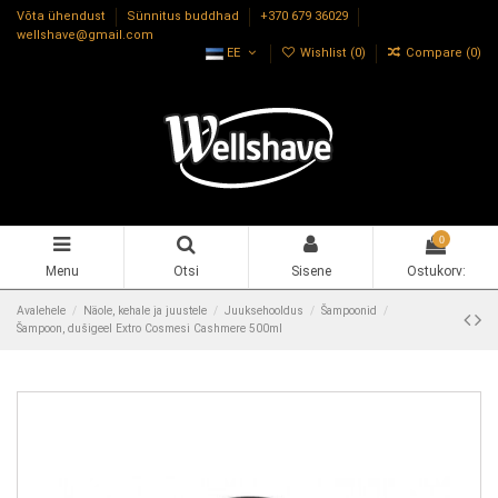
Võta ühendust
Sünnitus buddhad
+370 679 36029
wellshave@gmail.com
EE
Wishlist (
0
)
Compare (
0
)
0
Menu
Otsi
Sisene
Ostukorv:
Avalehele
Näole, kehale ja juustele
Juuksehooldus
Šampoonid
Šampoon, dušigeel Extro Cosmesi Cashmere 500ml