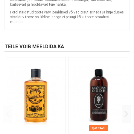
kaitsevad ja hooldavad teie nahka.
Fotol näidatud toote värv, pealdised võivad pisut erineda ja kirjelduses
sisalduv teave on üldine, seega ei pruugi kõiki toote omadusi
mainida.
TEILE VÕIB MEELDIDA KA
OTSAS