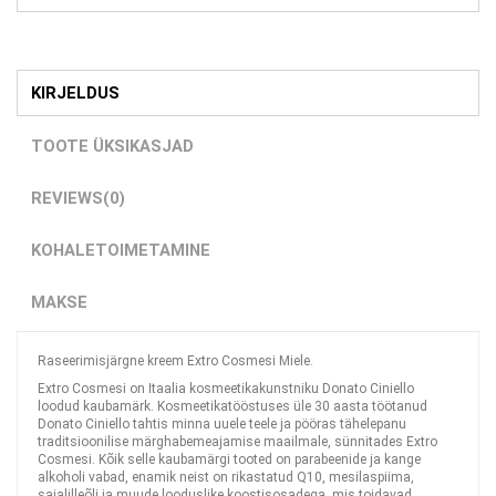
KIRJELDUS
TOOTE ÜKSIKASJAD
REVIEWS
(0)
KOHALETOIMETAMINE
MAKSE
Raseerimisjärgne kreem Extro Cosmesi Miele.
Extro Cosmesi on Itaalia kosmeetikakunstniku Donato Ciniello
loodud kaubamärk. Kosmeetikatööstuses üle 30 aasta töötanud
Donato Ciniello tahtis minna uuele teele ja pööras tähelepanu
traditsioonilise märghabemeajamise maailmale, sünnitades Extro
Cosmesi. Kõik selle kaubamärgi tooted on parabeenide ja kange
alkoholi vabad, enamik neist on rikastatud Q10, mesilaspiima,
saialilleõli ja muude looduslike koostisosadega, mis toidavad,