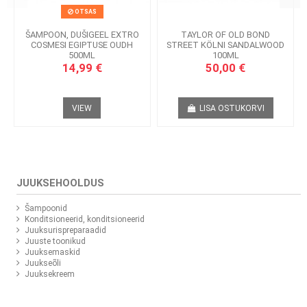
OTSAS
ŠAMPOON, DUŠIGEEL EXTRO
TAYLOR OF OLD BOND
COSMESI EGIPTUSE OUDH
STREET KÖLNI SANDALWOOD
500ML
100ML
14,99 €
50,00 €
VIEW
LISA OSTUKORVI
JUUKSEHOOLDUS
Šampoonid
Konditsioneerid, konditsioneerid
Juuksurispreparaadid
Juuste toonikud
Juuksemaskid
Juukseõli
Juuksekreem