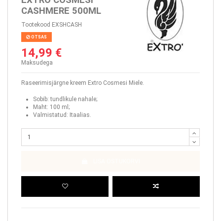
CASHMERE 500ML
Tootekood
EXSHCASH
OTSAS
14,99 €
Maksudega
Raseerimisjärgne kreem Extro Cosmesi Miele.
Sobib: tundlikule nahale;
Maht: 100 ml;
Valmistatud: Itaalias.
LISA OSTUKORVI