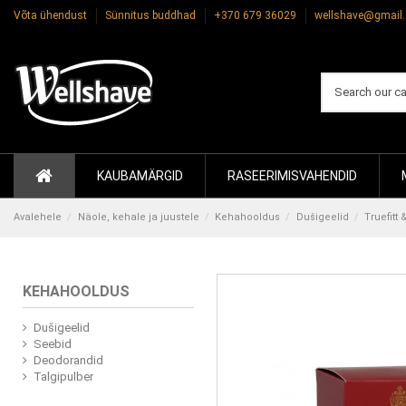
Võta ühendust
Sünnitus buddhad
+370 679 36029
wellshave@gmail
KAUBAMÄRGID
RASEERIMISVAHENDID
Avalehele
Näole, kehale ja juustele
Kehahooldus
Dušigeelid
Truefitt
KEHAHOOLDUS
Dušigeelid
Seebid
Deodorandid
Talgipulber