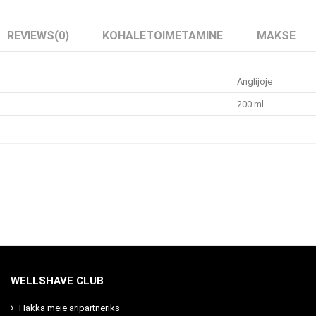
REVIEWS
(0)
KOHALETOIMETAMINE
MAKSE
Anglijoje
200 ml
WELLSHAVE CLUB
Hakka meie äripartneriks