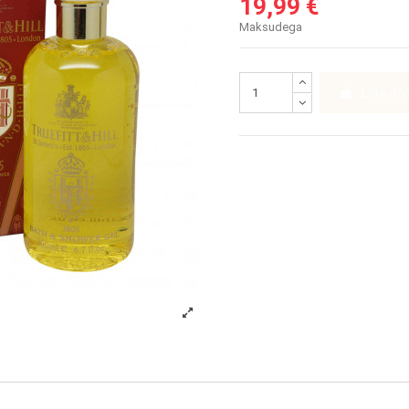
19,99 €
Maksudega
LISA OS