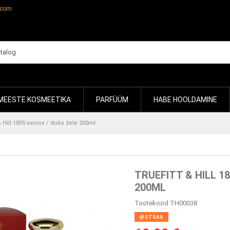
.com
MEESTE KOSMEETIKA
PARFÜÜM
HABE HOOLDAMINE
 & Hill 1805 vonios / dušo želė 200ml
TRUEFITT & HILL 1
200ML
Tootekood
TH00038
OTSAS