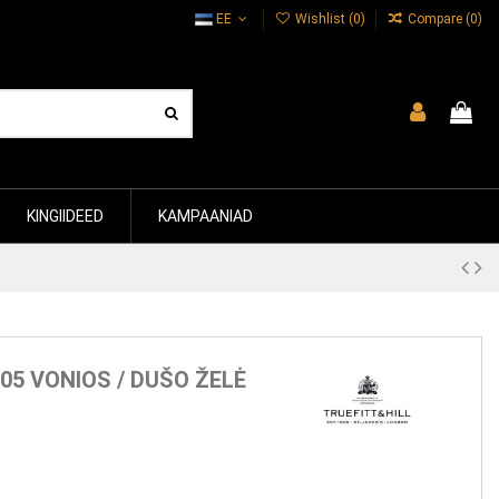
EE
Wishlist (
0
)
Compare (
0
)
KINGIIDEED
KAMPAANIAD
805 VONIOS / DUŠO ŽELĖ