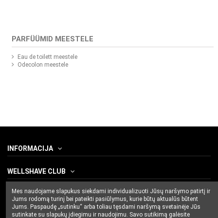
PARFÜÜMID MEESTELE
Eau de toilett meestele
Odecolon meestele
INFORMACIJA
WELLSHAVE CLUB
Mes naudojame slapukus siekdami individualizuoti Jūsų naršymo patirtį ir
CONTACT US
Jums rodomą turinį bei pateikti pasiūlymus, kurie būtų aktualūs būtent
Jums. Paspaudę „sutinku“ arba toliau tęsdami naršymą svetainėje Jūs
sutinkate su slapukų įdiegimu ir naudojimu. Savo sutikimą galėsite