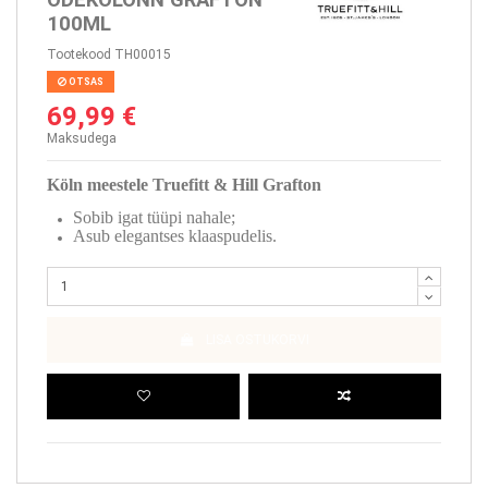
100ML
Tootekood
TH00015
OTSAS
69,99 €
Maksudega
Köln meestele Truefitt & Hill Grafton
Sobib igat tüüpi nahale;
Asub elegantses klaaspudelis.
LISA OSTUKORVI