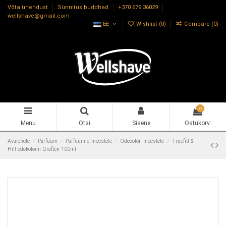
Võta ühendust
Sünnitus buddhad
+370 679 36029
wellshave@gmail.com
EE
Wishlist (
0
)
Compare (
0
)
0
Menu
Otsi
Sisene
Ostukorv:
Avalehele
Parfüüm
Parfüümid meestele
Odecolon meestele
Truefitt &
Hill odekolonn Grafton 100ml