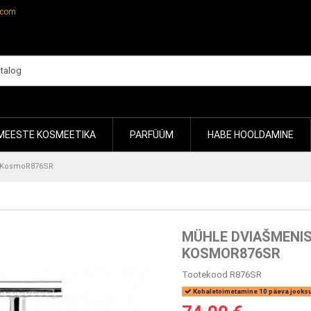
.com
MEESTE KOSMEETIKA
PARFÜÜM
HABE HOOLDAMINE
s KosmoR876SR
MÜHLE DVIAŠMENI
KOSMOR876SR
Tootekood
R876SR
Kohaletoimetamine 10 päeva jooks