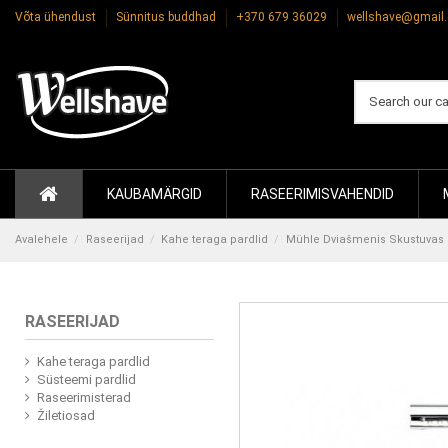
Võta ühendust
Sünnitus buddhad
+370 679 36029
wellshave@gmail
KAUBAMÄRGID
RASEERIMISVAHENDID
Avalehele
Raseerijad
Kahe teraga pardlid
Mühle Dviašmenis Skustuva
RASEERIJAD
Kahe teraga pardlid
Süsteemi pardlid
Raseerimisterad
Žiletiosad