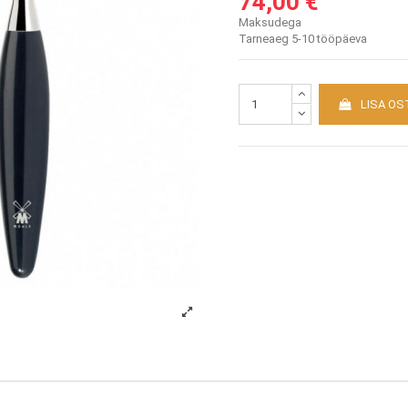
74,00 €
Maksudega
Tarneaeg 5-10 tööpäeva
LISA OS