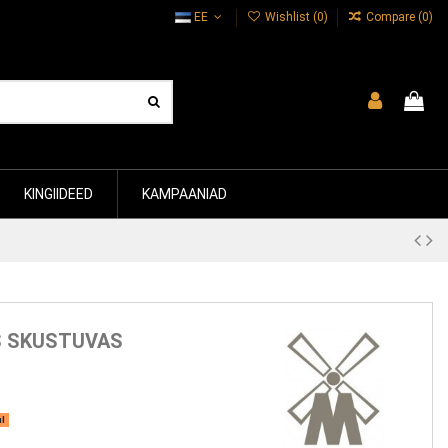
EE
Wishlist (
0
)
Compare (
0
)
KINGIIDEED
KAMPAANIAD
S SKUSTUVAS
ul