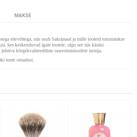
MAKSE
 ettevõttega, mis asub Saksimaal ja mille tooteid turustatakse
, kes keskenduvad igale tootele, olgu see siis käsitsi
uhtiva kõrgekvaliteediliste raseerimistoodete tarnija.
iki toote omadusi.