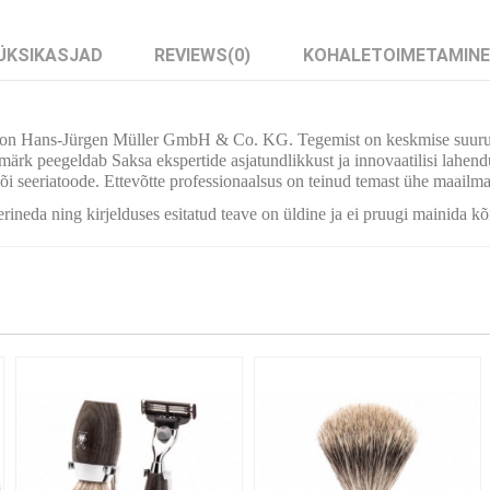
ÜKSIKASJAD
REVIEWS
(0)
KOHALETOIMETAMINE
on Hans-Jürgen Müller GmbH & Co. KG. Tegemist on keskmise suurusega
k peegeldab Saksa ekspertide asjatundlikkust ja innovaatilisi lahendusi
i seeriatoode. Ettevõtte professionaalsus on teinud temast ühe maailma j
erineda ning kirjelduses esitatud teave on üldine ja ei pruugi mainida kõ