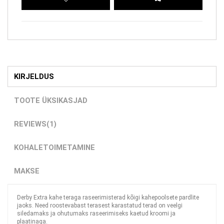
KIRJELDUS
TOOTE ÜKSIKASJAD
REVIEWS
(1)
KOHALETOIMETAMINE
MAKSE
Derby Extra kahe teraga raseerimisterad kõigi kahepoolsete pardlite
jaoks. Need roostevabast terasest karastatud terad on veelgi
siledamaks ja ohutumaks raseerimiseks kaetud kroomi ja
plaatinaga.