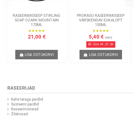
RASEERIMISSEEP STIRLING
PRORASO RASEERIMISSEEP
SOAP OZARK MOUNTAIN
VÄRSKENDAV EUKALÜPT
170ML
150ML
21,00 €
5,40 €
6,00 €
02
d.
09
:
27
:
29
LISA OSTUKORVI
LISA OSTUKORVI
RASEERIJAD
Kahe teraga pardlid
Süsteemi pardlid
Raseerimisterad
Žiletiosad