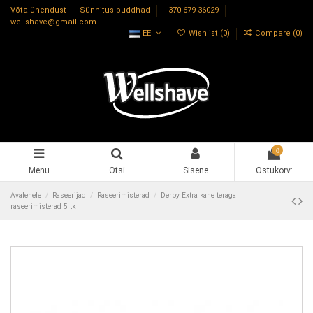
Võta ühendust
Sünnitus buddhad
+370 679 36029
wellshave@gmail.com
EE
Wishlist (
0
)
Compare (
0
)
0
Menu
Otsi
Sisene
Ostukorv:
Avalehele
Raseerijad
Raseerimisterad
Derby Extra kahe teraga
raseerimisterad 5 tk