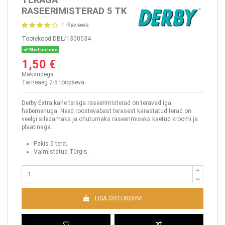
RASEERIMISTERAD 5 TK
1 Reviews
Tootekood
DBL/1300034
Meil on laos
1,50 €
Maksudega
Tarneaeg 2-5 tööpäeva
Derby Extra kahe teraga raseerimisterad on teravad iga
habemenuga. Need roostevabast terasest karastatud terad on
veelgi siledamaks ja ohutumaks raseerimiseks kaetud kroomi ja
plaatinaga.
Pakis 5 tera;
Valmistatud Türgis.
LISA OSTUKORVI