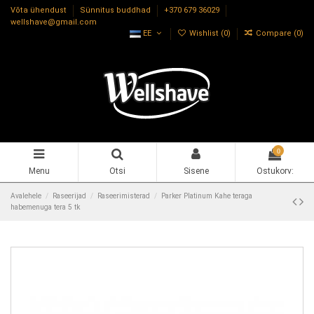
Võta ühendust
Sünnitus buddhad
+370 679 36029
wellshave@gmail.com
EE
Wishlist (
0
)
Compare (
0
)
0
Menu
Otsi
Sisene
Ostukorv:
Avalehele
Raseerijad
Raseerimisterad
Parker Platinum Kahe teraga
habemenuga tera 5 tk