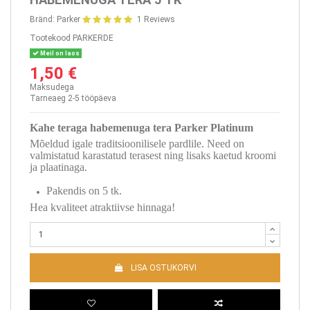
Bränd:
Parker
1 Reviews
Tootekood
PARKERDE
Meil on laos
1,50 €
Maksudega
Tarneaeg 2-5 tööpäeva
Kahe teraga habemenuga tera Parker Platinum
Mõeldud igale traditsioonilisele pardlile. Need on
valmistatud karastatud terasest ning lisaks kaetud kroomi
ja plaatinaga.
Pakendis on 5 tk.
Hea kvaliteet atraktiivse hinnaga!
LISA OSTUKORVI