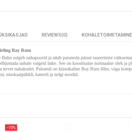
ÜKSIKASJAD
REVIEWS
(0)
KOHALETOIMETAMINE
tirling Bay Rum
alm sulgeb nahapoorid ja aitab paraneda pärast raseerimist väiksemaid k
 põhjustada nahale valgeid laike. See on koostisaine normaalne olek ja 
da tervet nahakudet. Palsamil on klassikaline Bay Rum lõhn, väga komp
ini, muskaatpähkli, kaneeli ja nelgi noodid.
−10%