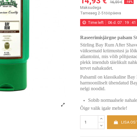
14,93 €
16,59 €
-10%
Maksudega
Tarneaeg 2-5 tööpäeva
Time left
06
d.
07
:
19
:
41
Raseerimisjärgne palsam S
Stirling Bay Rum After Shave
väiksemaid kriimustusi ja lõik
allantoiini, mis võib põhjust
plekk imendub täielikult nahk
tervet nahakudet.
Palsamil on klassikaline Bay
harmooniliselt ühendatud Bay 
nelgi noodid.
Sobib normaalsele nahale
Õige valik igale mehele!
LISA OS