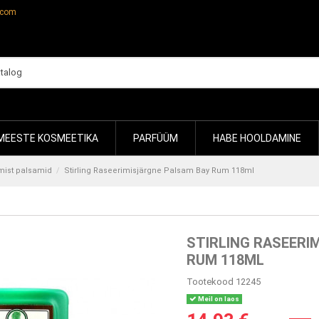
.com
MEESTE KOSMEETIKA
PARFÜÜM
HABE HOOLDAMINE
mist palsamid
Stirling Raseerimisjärgne Palsam Bay Rum 118ml
STIRLING RASEERI
RUM 118ML
Tootekood
12245
Meil on laos