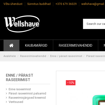
Võta ühendust
Sünnitus buddhad
+370 679 36029
wellshave@gmail
KAUBAMÄRGID
RASEERIMISVAHENDID
Avalehele
Raseerimisvahendid
Enne / pärast raseerimist
Pärast raseeri
ENNE / PÄRAST
RASEERIMIST
−10%
Enne raseerimist
Pärast raseerimist palsamid
Raseerimisjärgsed kreemid
Veritsused