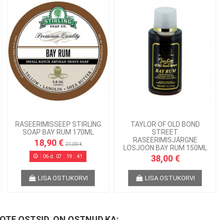
RASEERIMISSEEP STIRLING
TAYLOR OF OLD BOND
SOAP BAY RUM 170ML
STREET
RASEERIMISJÄRGNE
18,90 €
21,00 €
LOSJOON BAY RUM 150ML
06
d.
07
:
19
:
41
38,00 €
LISA OSTUKORVI
LISA OSTUKORVI
OOTE OSTSID, ON OSTNUD KA: