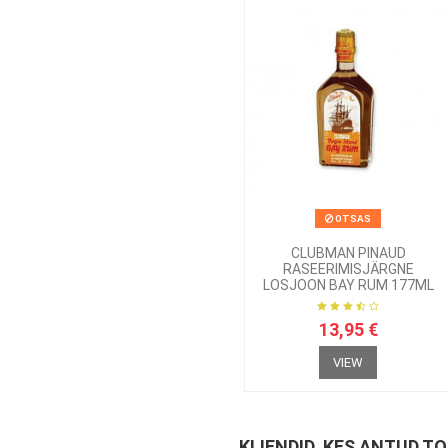
OTSAS
CLUBMAN PINAUD
RASEERIMISJÄRGNE
LOSJOON BAY RUM 177ML
13,95 €
VIEW
KLIENDID, KES ANTUD T