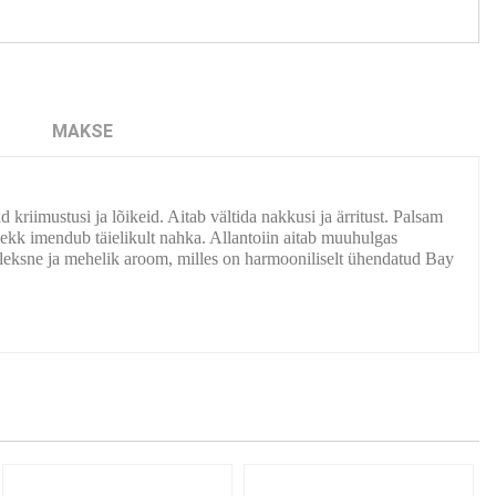
MAKSE
riimustusi ja lõikeid. Aitab vältida nakkusi ja ärritust. Palsam
plekk imendub täielikult nahka. Allantoiin aitab muuhulgas
leksne ja mehelik aroom, milles on harmooniliselt ühendatud Bay