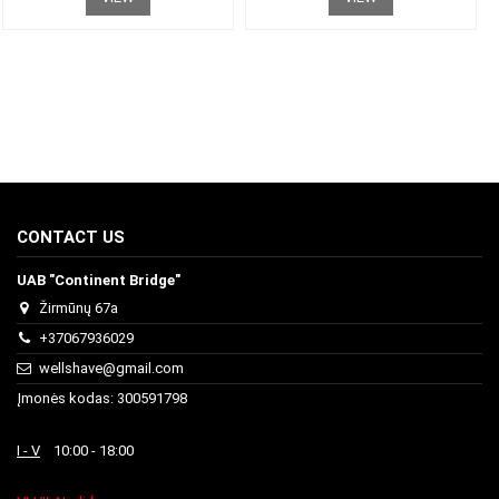
CONTACT US
UAB "Continent Bridge"
Žirmūnų 67a
+37067936029
wellshave@gmail.com
Įmonės kodas: 300591798
I - V
10:00 - 18:00