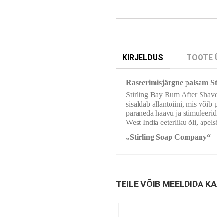
KIRJELDUS
TOOTE 
Raseerimisjärgne palsam S
Stirling Bay Rum After Shave B
sisaldab allantoiini, mis võib
paraneda haavu ja stimuleeri
West India eeterliku õli, apels
„Stirling Soap Company“
TEILE VÕIB MEELDIDA KA