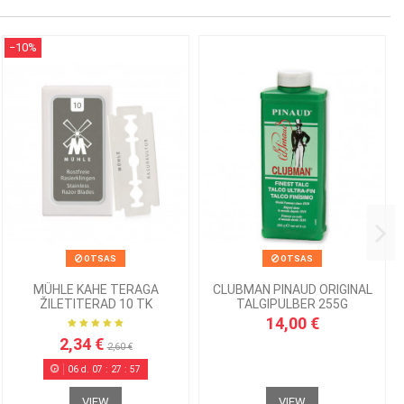
−10%
OTSAS
OTSAS
MÜHLE KAHE TERAGA
CLUBMAN PINAUD ORIGINAL
ŽILETITERAD 10 TK
TALGIPULBER 255G
14,00 €
2,34 €
2,60 €
06
d.
07
:
27
:
57
VIEW
VIEW