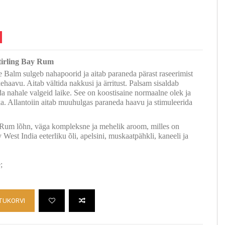
tirling Bay Rum
 Balm sulgeb nahapoorid ja aitab paraneda pärast raseerimist
ehaavu. Aitab vältida nakkusi ja ärritust. Palsam sisaldab
ada nahale valgeid laike. See on koostisaine normaalne olek ja
a. Allantoiin aitab muuhulgas paraneda haavu ja stimuleerida
 Rum lõhn, väga kompleksne ja mehelik aroom, milles on
West India eeterliku õli, apelsini, muskaatpähkli, kaneeli ja
;
TUKORVI