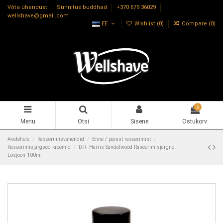
Võta ühendust
Sünnitus buddhad
+370 679 36029
wellshave@gmail.com
EE
Wishlist (
0
)
Compare (
0
)
0
Menu
Otsi
Sisene
Ostukorv:
Avalehele
Raseerimisvahendid
Enne / pärast raseerimist
Raseerimisjärgsed kreemid
D.R. Harris Sandalwood Raseerimisjärgne
Losjoon 100ml