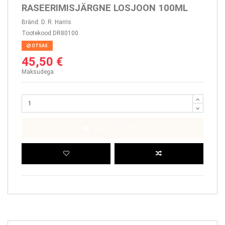
RASEERIMISJÄRGNE LOSJOON 100ML
Bränd:
D. R. Harris
Tootekood
DR80100
OTSAS
45,50 €
Maksudega
LISA OSTUKORVI