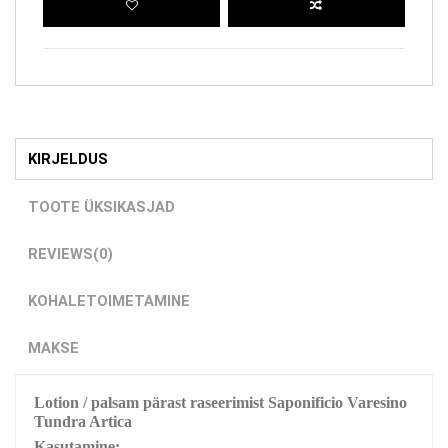
KIRJELDUS
TOOTE ÜKSIKASJAD
REVIEWS
(0)
KOHALETOIMETAMINE
MAKSE
Lotion / palsam pärast raseerimist Saponificio Varesino
Tundra Artica
Kasutamine: