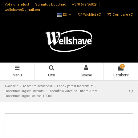
Võta ühendust
Sünnitus buddhad
+370 679 36029
wellshave@gmail.com
EE
Wishlist (
0
)
Compare (
0
)
0
Menu
Otsi
Sisene
Ostukorv:
Avalehele
Raseerimisvahendid
Enne / pärast raseerimist
Raseerimisjärgsed kreemid
Saponificio Varesino Tundra Artica
Raseerimisjärgne Losjoon 100ml