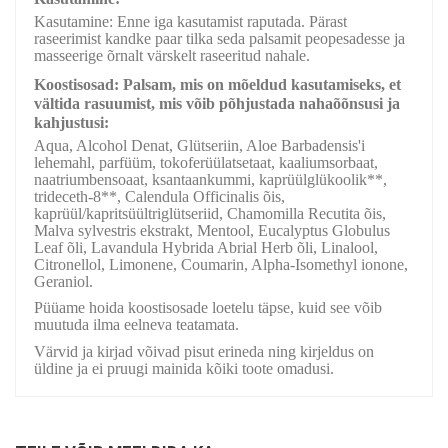
Kasutamine: Enne iga kasutamist raputada. Pärast
raseerimist kandke paar tilka seda palsamit peopesadesse ja
masseerige õrnalt värskelt raseeritud nahale.
Koostisosad: Palsam, mis on mõeldud kasutamiseks, et
vältida rasuumist, mis võib põhjustada nahaõõnsusi ja
kahjustusi:
Aqua, Alcohol Denat, Glütseriin, Aloe Barbadensis'i
lehemahl, parfüüm, tokoferüülatsetaat, kaaliumsorbaat,
naatriumbensoaat, ksantaankummi, kaprüülglükoolik**,
trideceth-8**, Calendula Officinalis õis,
kaprüül/kapritsüültriglütseriid, Chamomilla Recutita õis,
Malva sylvestris ekstrakt, Mentool, Eucalyptus Globulus
Leaf õli, Lavandula Hybrida Abrial Herb õli, Linalool,
Citronellol, Limonene, Coumarin, Alpha-Isomethyl ionone,
Geraniol.
Püüame hoida koostisosade loetelu täpse, kuid see võib
muutuda ilma eelneva teatamata.
Värvid ja kirjad võivad pisut erineda ning kirjeldus on
üldine ja ei pruugi mainida kõiki toote omadusi.