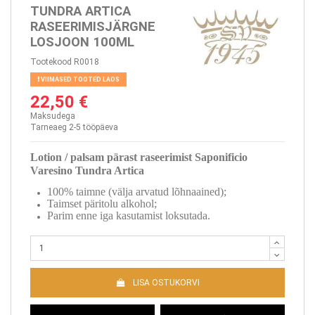
TUNDRA ARTICA
RASEERIMISJÄRGNE
LOSJOON 100ML
Tootekood
R0018
VIIMASED TOOTED LAOS
22,50 €
Maksudega
Tarneaeg 2-5 tööpäeva
Lotion / palsam pärast raseerimist Saponificio
Varesino Tundra Artica
100% taimne (välja arvatud lõhnaained);
Taimset päritolu alkohol;
Parim enne iga kasutamist loksutada.
LISA OSTUKORVI