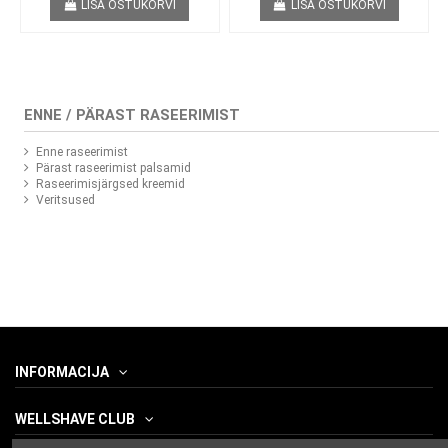
LISA OSTUKORVI
LISA OSTUKORVI
ENNE / PÄRAST RASEERIMIST
Enne raseerimist
Pärast raseerimist palsamid
Raseerimisjärgsed kreemid
Veritsused
INFORMACIJA
WELLSHAVE CLUB