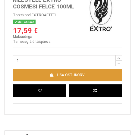
COSMESI FELCE 100ML
Tootekood
EXTROAFTFEL
Meil on laos
17,59 €
Maksudega
Tarneaeg 2-5 tööpäeva
LISA OSTUKORVI