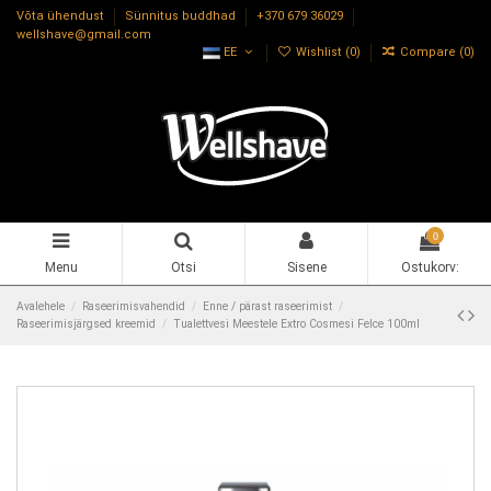
Võta ühendust
Sünnitus buddhad
+370 679 36029
wellshave@gmail.com
EE
Wishlist (
0
)
Compare (
0
)
0
Menu
Otsi
Sisene
Ostukorv:
Avalehele
Raseerimisvahendid
Enne / pärast raseerimist
Raseerimisjärgsed kreemid
Tualettvesi Meestele Extro Cosmesi Felce 100ml