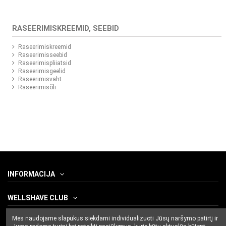
RASEERIMISKREEMID, SEEBID
Raseerimiskreemid
Raseerimisseebid
Raseerimispliiatsid
Raseerimisgeelid
Raseerimisvaht
Raseerimisõli
INFORMACIJA
WELLSHAVE CLUB
Mes naudojame slapukus siekdami individualizuoti Jūsų naršymo patirtį ir
CONTACT US