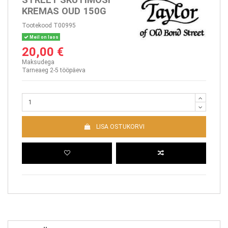
KREMAS OUD 150G
Tootekood
T00995
Meil on laos
20,00 €
Maksudega
Tarneaeg 2-5 tööpäeva
LISA OSTUKORVI