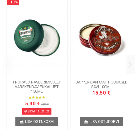
−10%
PRORASO RASEERIMISSEEP
DAPPER DAN MATT JUUKSED
VÄRSKENDAV EUKALÜPT
SAVI 100ML
150ML
15,50 €
5,40 €
6,00 €
03
d.
19
:
27
:
28
LISA OSTUKORVI
LISA OSTUKORVI