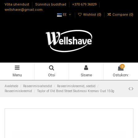
Võta ühendust
Sünnitus buddhad
+370 679 36029
wellshave@gmail.com
EE
Wishlist (
0
)
Compare (
0
)
0
Menu
Otsi
Sisene
Ostukorv:
Avalehele
Raseerimisvahendid
Raseerimiskreemid, seebid
Raseerimiskreemid
Taylor of Old Bond Street Skutimosi Kremas Oud 150g