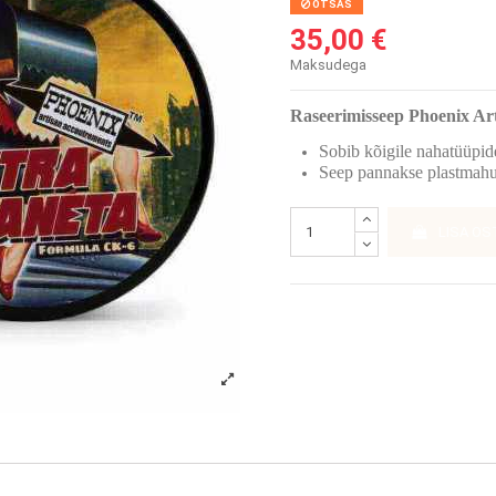
OTSAS
35,00 €
Maksudega
Raseerimisseep Phoenix Art
Sobib kõigile nahatüüpid
Seep pannakse plastmahu
LISA OS