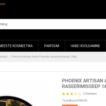
.com
MEESTE KOSMEETIKA
PARFÜÜM
HABE HOOLDAMINE
seebid
Phoenix Artisan Astra Planeta raseerimisseep 140g
PHOENIX ARTISAN
RASEERIMISSEEP 1
2 Reviews
Tootekood
PAS26