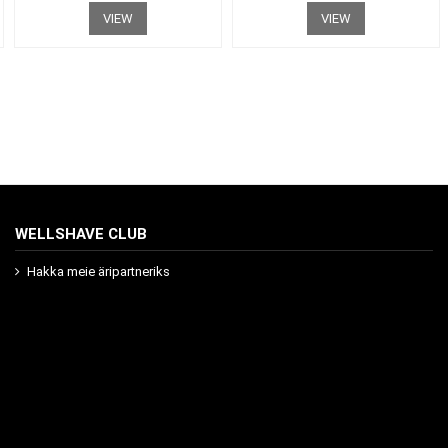
VIEW
VIEW
WELLSHAVE CLUB
Hakka meie äripartneriks