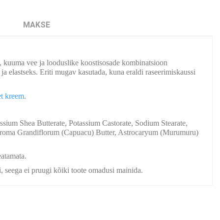
MAKSE
a, kuuma vee ja looduslike koostisosade kombinatsioon
a elastseks. Eriti mugav kasutada, kuna eraldi raseerimiskaussi
et kreem
.
sium Shea Butterate, Potassium Castorate, Sodium Stearate,
broma Grandiflorum (Capuacu) Butter, Astrocaryum (Murumuru)
eatamata.
di, seega ei pruugi kõiki toote omadusi mainida.