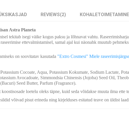
ÜKSIKASJAD
REVIEWS
(2)
KOHALETOIMETAMINE
isan Astra Planeta
sel tekitab isegi väike kogus paksu ja lõhnavat vahtu. Raseerimisharj
raseerimise ettevalmistamisel, samal ajal kui näonahk muutub pehmeks j
amiseks on soovitatav kasutada
"Extro Cosmesi" Miele raseerimisjärgs
, Potassium Cocoate, Aqua, Potassium Kokumate, Sodium Lactate, Potas
Potassium Avocadoate, Simmondsia Chinensis (Jojoba) Seed Oil, Theo
s (Bacuri) Seed Butter, Parfum (Fragrance).
 koostisosade loetelu oleks täpne, kuid seda võidakse muuta ilma ette t
 sildid võivad pisut erineda ning kirjelduses esitatud teave on üldist laa