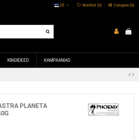
EE
Wishlist (
0
)
Compare (
0
)
KINGIIDEED
KAMPAANIAD
 ASTRA PLANETA
40G