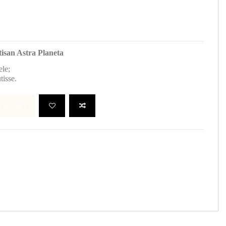
isan Astra Planeta
ele;
tisse.
TUKORVI