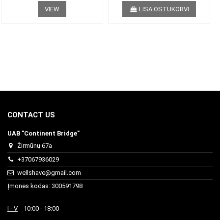
VIEW
LISA OSTUKORVI
CONTACT US
UAB "Continent Bridge"
Žirmūnų 67a
+37067936029
wellshave@gmail.com
Įmonės kodas: 300591798
I - V
10:00 - 18:00