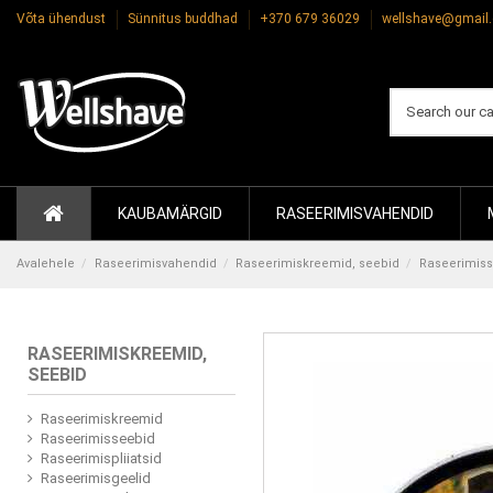
Võta ühendust
Sünnitus buddhad
+370 679 36029
wellshave@gmail
KAUBAMÄRGID
RASEERIMISVAHENDID
Avalehele
Raseerimisvahendid
Raseerimiskreemid, seebid
Raseerimis
RASEERIMISKREEMID,
SEEBID
Raseerimiskreemid
Raseerimisseebid
Raseerimispliiatsid
Raseerimisgeelid