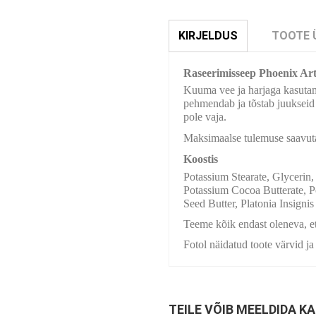
KIRJELDUS
TOOTE 
Raseerimisseep Phoenix Art
Kuuma vee ja harjaga kasutami
pehmendab ja tõstab juukseid 
pole vaja.
Maksimaalse tulemuse saavut
Koostis
Potassium Stearate, Glycerin
Potassium Cocoa Butterate, 
Seed Butter, Platonia Insigni
Teeme kõik endast oleneva, et
Fotol näidatud toote värvid ja
TEILE VÕIB MEELDIDA KA