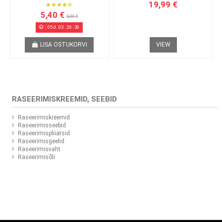
19,99 €
5,40 €
6,00 €
05
d.
03
:
26
:
30
LISA OSTUKORVI
VIEW
RASEERIMISKREEMID, SEEBID
Raseerimiskreemid
Raseerimisseebid
Raseerimispliiatsid
Raseerimisgeelid
Raseerimisvaht
Raseerimisõli