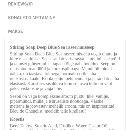
REVIEWS
(0)
KOHALETOIMETAMINE
MAKSE
Stirling Soap Deep Blue Sea raseerimisseep
Stirling Soap Deep Blue Sea raseerimisseep tagab ohutu ja
kiire raseerimise. See sisaldab veiserasva, lanoliini, sheavõid
ja taimset glütseriini, et tagada õige nahahooldus. Seep on
rikastatud mandliõli ja kookospiimaga. Mandliõli toidab
nahka, on taastava toimega, normaliseerib naha
niiskustasakaalu. Kookospiim pehmendab ja parandab naha
elastsust. Koostises sisalduva loomse rasva tõttu on vaht
paks, viskoosne ja väga libe.
Seebil on väga kompleksne aroom puidu, lille, vanilje,
piparmündi, mulla ja tsitruseliste nootidega. Värske,
metsane ja joovastav mehelik aroom, mis on inspireeritud
Bleu de Chanelist, meeldib teile kindlasti!
Koostis
Beef Tallow, Stearic Acid, Distilled Water, Castor Oil,