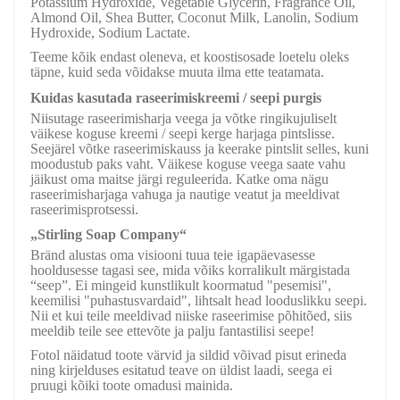
Potassium Hydroxide, Vegetable Glycerin, Fragrance Oil,
Almond Oil, Shea Butter, Coconut Milk, Lanolin, Sodium
Hydroxide, Sodium Lactate.
Teeme kõik endast oleneva, et koostisosade loetelu oleks
täpne, kuid seda võidakse muuta ilma ette teatamata.
Kuidas kasutada raseerimiskreemi / seepi purgis
Niisutage raseerimisharja veega ja võtke ringikujuliselt
väikese koguse kreemi / seepi kerge harjaga pintslisse.
Seejärel võtke raseerimiskauss ja keerake pintslit selles, kuni
moodustub paks vaht. Väikese koguse veega saate vahu
jäikust oma maitse järgi reguleerida. Katke oma nägu
raseerimisharjaga vahuga ja nautige veatut ja meeldivat
raseerimisprotsessi.
„Stirling Soap Company“
Bränd alustas oma visiooni tuua teie igapäevasesse
hooldusesse tagasi see, mida võiks korralikult märgistada
“seep”. Ei mingeid kunstlikult koormatud "pesemisi",
keemilisi "puhastusvardaid", lihtsalt head looduslikku seepi.
Nii et kui teile meeldivad niiske raseerimise põhitõed, siis
meeldib teile see ettevõte ja palju fantastilisi seepe!
Fotol näidatud toote värvid ja sildid võivad pisut erineda
ning kirjelduses esitatud teave on üldist laadi, seega ei
pruugi kõiki toote omadusi mainida.