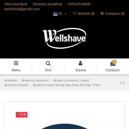
Võta ühendust
Sünnitus buddhad
+370 679 36029
wellshave@gmail.com
EE
Wishlist (
0
)
Compare (
0
)
0
Menu
Otsi
Sisene
Ostukorv:
Avalehele
Raseerimisvahendid
Raseerimiskreemid, seebid
Raseerimisseebid
Raseerimisseep Stirling Soap Deep Blue Sea 170ml
−10%