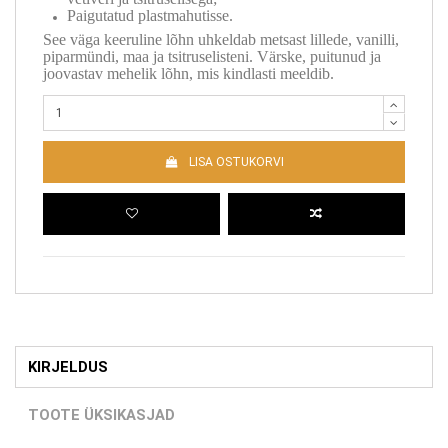
Paigutatud plastmahutisse.
See väga keeruline lõhn uhkeldab metsast lillede, vanilli,
piparmündi, maa ja tsitruselisteni. Värske, puitunud ja
joovastav mehelik lõhn, mis kindlasti meeldib.
LISA OSTUKORVI
KIRJELDUS
TOOTE ÜKSIKASJAD