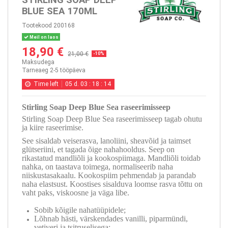
BLUE SEA 170ML
Tootekood
200168
Meil on laos
18,90 €
21,00 €
-10%
Maksudega
Tarneaeg 2-5 tööpäeva
Time left
05
d.
03
:
18
:
14
Stirling Soap Deep Blue Sea raseerimisseep
Stirling Soap Deep Blue Sea raseerimisseep tagab ohutu
ja kiire raseerimise.
See sisaldab veiserasva, lanoliini, sheavõid ja taimset
glütseriini, et tagada õige nahahooldus. Seep on
rikastatud mandliõli ja kookospiimaga. Mandliõli toidab
nahka, on taastava toimega, normaliseerib naha
niiskustasakaalu. Kookospiim pehmendab ja parandab
naha elastsust. Koostises sisalduva loomse rasva tõttu on
vaht paks, viskoosne ja väga libe.
Sobib kõigile nahatüüpidele;
Lõhnab hästi, värskendades vanilli, piparmündi,
vetiveri ja tsitruselisega;