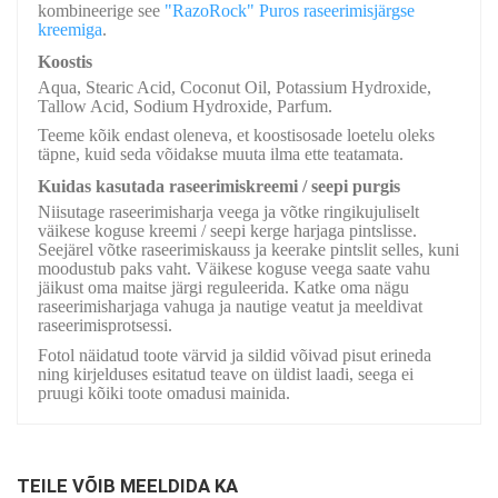
kombineerige see
"RazoRock" Puros raseerimisjärgse
kreemiga
.
Koostis
Aqua, Stearic Acid, Coconut Oil, Potassium Hydroxide,
Tallow Acid, Sodium Hydroxide, Parfum.
Teeme kõik endast oleneva, et koostisosade loetelu oleks
täpne, kuid seda võidakse muuta ilma ette teatamata.
Kuidas kasutada raseerimiskreemi / seepi purgis
Niisutage raseerimisharja veega ja võtke ringikujuliselt
väikese koguse kreemi / seepi kerge harjaga pintslisse.
Seejärel võtke raseerimiskauss ja keerake pintslit selles, kuni
moodustub paks vaht. Väikese koguse veega saate vahu
jäikust oma maitse järgi reguleerida. Katke oma nägu
raseerimisharjaga vahuga ja nautige veatut ja meeldivat
raseerimisprotsessi.
Fotol näidatud toote värvid ja sildid võivad pisut erineda
ning kirjelduses esitatud teave on üldist laadi, seega ei
pruugi kõiki toote omadusi mainida.
TEILE VÕIB MEELDIDA KA