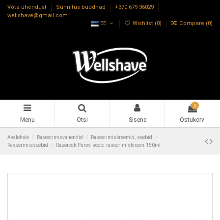
Võta ühendust
Sünnitus buddhad
+370 679 36029
wellshave@gmail.com
EE
Wishlist (
0
)
Compare (
0
)
0
Menu
Otsi
Sisene
Ostukorv:
Avalehele
Raseerimisvahendid
Raseerimiskreemid, seebid
Raseerimisseebid
Razorock Puros seebi raseerimiskreem 150ml