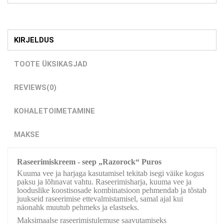
KIRJELDUS
TOOTE ÜKSIKASJAD
REVIEWS
(0)
KOHALETOIMETAMINE
MAKSE
Raseerimiskreem - seep „Razorock“ Puros
Kuuma vee ja harjaga kasutamisel tekitab isegi väike kogus
paksu ja lõhnavat vahtu. Raseerimisharja, kuuma vee ja
looduslike koostisosade kombinatsioon pehmendab ja tõstab
juukseid raseerimise ettevalmistamisel, samal ajal kui
näonahk muutub pehmeks ja elastseks.
Maksimaalse raseerimistulemuse saavutamiseks