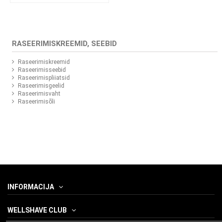
RASEERIMISKREEMID, SEEBID
Raseerimiskreemid
Raseerimisseebid
Raseerimispliiatsid
Raseerimisgeelid
Raseerimisvaht
Raseerimisõli
INFORMACIJA
WELLSHAVE CLUB