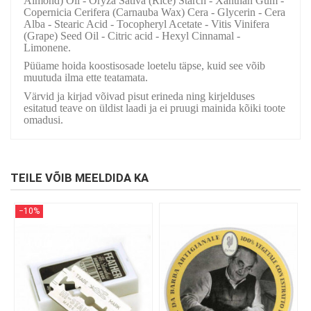
Almond) Oil - Oryza Sativa (Rice) Starch - Xanthan Gum -
Copernicia Cerifera (Carnauba Wax) Cera - Glycerin - Cera
Alba - Stearic Acid - Tocopheryl Acetate - Vitis Vinifera
(Grape) Seed Oil - Citric acid - Hexyl Cinnamal -
Limonene.
Püüame hoida koostisosade loetelu täpse, kuid see võib
muutuda ilma ette teatamata.
Värvid ja kirjad võivad pisut erineda ning kirjelduses
esitatud teave on üldist laadi ja ei pruugi mainida kõiki toote
omadusi.
TEILE VÕIB MEELDIDA KA
−10%