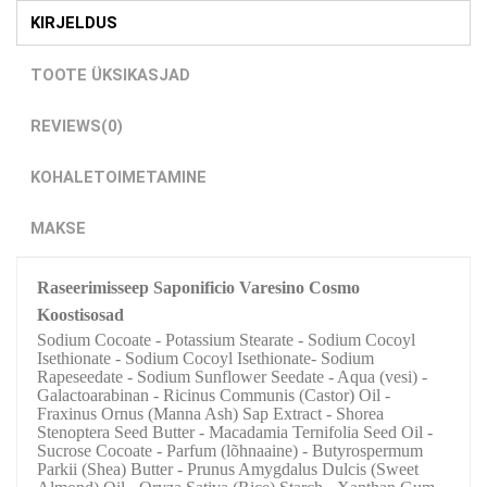
KIRJELDUS
TOOTE ÜKSIKASJAD
REVIEWS
(0)
KOHALETOIMETAMINE
MAKSE
Raseerimisseep Saponificio Varesino Cosmo
Koostisosad
Sodium Cocoate - Potassium Stearate - Sodium Cocoyl
Isethionate - Sodium Cocoyl Isethionate- Sodium
Rapeseedate - Sodium Sunflower Seedate - Aqua (vesi) -
Galactoarabinan - Ricinus Communis (Castor) Oil -
Fraxinus Ornus (Manna Ash) Sap Extract - Shorea
Stenoptera Seed Butter - Macadamia Ternifolia Seed Oil -
Sucrose Cocoate - Parfum (lõhnaaine) - Butyrospermum
Parkii (Shea) Butter - Prunus Amygdalus Dulcis (Sweet