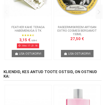
FEATHER KAHE TERAGA
RASEERIMISKREEM ARTISAN
HABEMENUGA 5 TK
EXTRO COSMESI BERGAMOT
150ML
27,50 €
3,15 €
3,50 €
06
d.
17
:
21
:
18
LISA OSTUKORVI
LISA OSTUKORVI
KLIENDID, KES ANTUD TOOTE OSTSID, ON OSTNUD
KA: