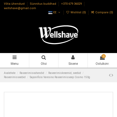
Võta ühendust
Sünnitus buddhad
+370 679 36029
wellshave@gmail.com
EE
Wishlist (
0
)
Compare (
0
)
0
Menu
Otsi
Sisene
Ostukorv:
Avalehele
Raseerimisvahendid
Raseerimiskreemid, seebid
Raseerimisseebid
Saponificio Varesino Raseerimisseep Cosmo 150g