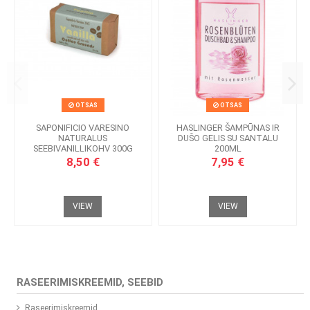
OTSAS
OTSAS
SAPONIFICIO VARESINO
HASLINGER ŠAMPŪNAS IR
NATURALUS
DUŠO GELIS SU SANTALU
SEEBIVANILLIKOHV 300G
200ML
8,50 €
7,95 €
VIEW
VIEW
RASEERIMISKREEMID, SEEBID
Raseerimiskreemid