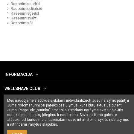
Raseerimisseebid
Raseerimispliiatsid
Raseerimisgeelid
Raseerimisvaht
Raseerimisõli
INFORMACIJA
WELLSHAVE CLUB
Mes naudojame slapukus siekdami individualizuoti Jūsų naršymo patirtį ir
CONTACT US
Jums rodomą turinį bei pateikti pasiūlymus, kurie būtų aktualūs būtent
Jums. Paspaudę „sutinku“ arba toliau tęsdami naršymą svetainėje Jūs
sutinkate su slapukų įdiegimu ir naudojimu. Savo sutikimą galėsite
atšaukti bet kuriuo metu, pakeisdami savo interneto naršyklės nustatymus
ir ištrindami įrašytus slapukus.