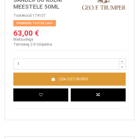
MEESTELE 50ML
Tootekood
174157
VIIMASED TOOTED LAOS
63,00 €
Maksudega
Tarneaeg 2-5 tööpäeva
LISA OSTUKORVI