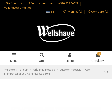
Võta ühendust
Sünnitus buddhad
+370 679 36029
wellshave@gmail.com
EE
Wishlist (
0
)
Compare (
0
)
0
Menu
Otsi
Sisene
Ostukorv:
Avalehele
Parfüüm
Parfüümid meestele
Odecolon meestele
Geo F.
Trumper Sandlipuu Kölni meestele 50ml