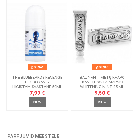
OTSAS
OTSAS
THE BLUEBEARDS REVENGE
BALINANTI MĖTŲ KVAPO
DEODORANT-
DANTŲ PASTA MARVIS
HIGISTAMISVASTANE 50ML
WHITENING MINT 85 ML
7,99 €
9,50 €
VIEW
VIEW
PARFÜÜMID MEESTELE