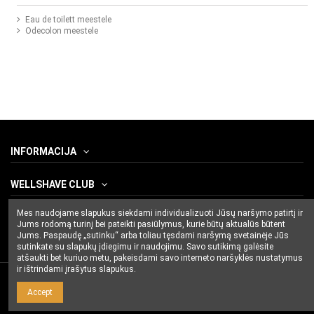
Eau de toilett meestele
Odecolon meestele
INFORMACIJA
WELLSHAVE CLUB
Mes naudojame slapukus siekdami individualizuoti Jūsų naršymo patirtį ir
CONTACT US
Jums rodomą turinį bei pateikti pasiūlymus, kurie būtų aktualūs būtent
Jums. Paspaudę „sutinku“ arba toliau tęsdami naršymą svetainėje Jūs
sutinkate su slapukų įdiegimu ir naudojimu. Savo sutikimą galėsite
atšaukti bet kuriuo metu, pakeisdami savo interneto naršyklės nustatymus
ir ištrindami įrašytus slapukus.
Accept