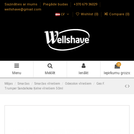
Sazināties ar mums
Piegāde budas
+370 679 36029
wellshave@gmail.com
LV
Wishlist (
0
)
Compare (
0
)
0
Menu
Meklēt
Ienākt
Iepirkumu grozs:
Mājas
Smaržas
Smaržas vīriešiem
Odecolon vīriešiem
Geo F.
Trumper Sandalkoka Ķelne vīriešiem 50ml