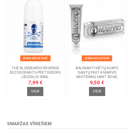
NAV NOLIKTAVĀ
NAV NOLIKTAVĀ
THE BLUEBEARDS REVENGE
BALINANTI MĖTŲ KVAPO
DEZODORANTS-PRETSVIEDRU
DANTŲ PASTA MARVIS
LĪDZEKLIS 50ML
WHITENING MINT 85 ML
7,99 €
9,50 €
VIEW
VIEW
SMARŽAS VĪRIEŠIEM