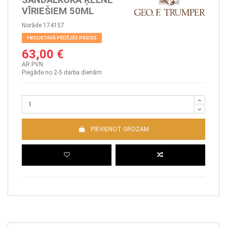
VĪRIEŠIEM 50ML
Norāde
174157
NOLIKTAVĀ PĒDĒJĀS PRECES
63,00 €
AR PVN
Piegāde no 2-5 darba dienām
PIEVIENOT GROZAM