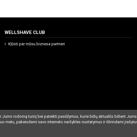
WELLSHAVE CLUB
Kļūsti par mūsu biznesa partneri
r Jums rodomą turinį bei pateikti pasiūlymus, kurie būtų aktualūs būtent Jums
iuo metu, pakeisdami savo interneto naršyklės nustatymus ir ištrindami įrašytu