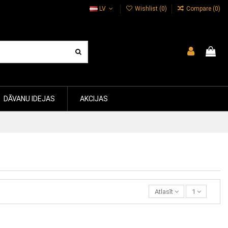
LV
Wishlist (
0
)
Compare (
0
)
DĀVANU IDEJAS
AKCIJAS
Atlasīt
1