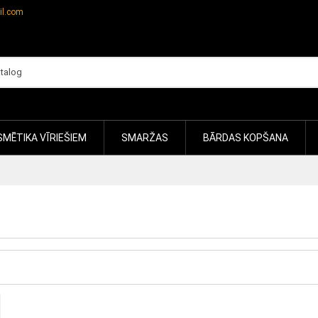
il.com
MĒTIKA VĪRIEŠIEM
SMARŽAS
BĀRDAS KOPŠANA