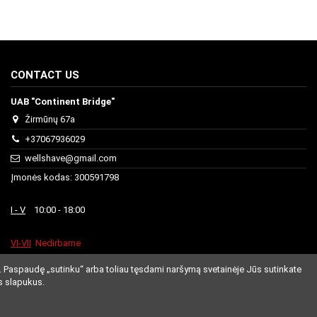
CONTACT US
UAB "Continent Bridge"
Žirmūnų 67a
+37067936029
wellshave@gmail.com
Įmonės kodas: 300591798
I - V
10:00 - 18:00
VI-VII
Nedirbame
. Paspaudę „sutinku“ arba toliau tęsdami naršymą svetainėje Jūs sutinkate
s slapukus.