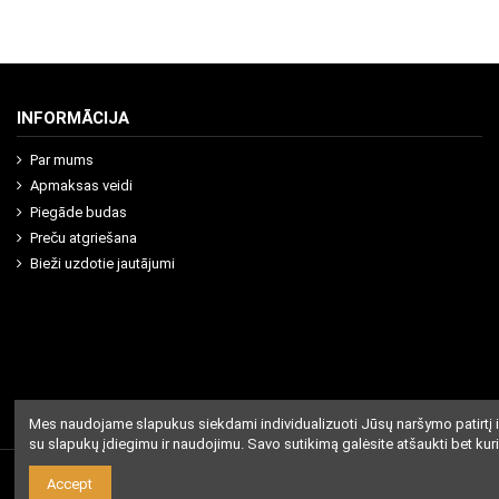
INFORMĀCIJA
Par mums
Apmaksas veidi
Piegāde budas
Preču atgriešana
Bieži uzdotie jautājumi
Mes naudojame slapukus siekdami individualizuoti Jūsų naršymo patirtį i
su slapukų įdiegimu ir naudojimu. Savo sutikimą galėsite atšaukti bet kur
Accept