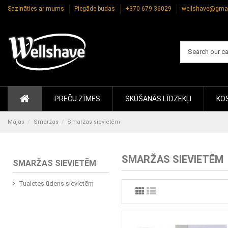
Sazināties ar mums
Piegāde budas
+370 679 36029
wellshave@gma
PREČU ZĪMES
SKŪŠANĀS LĪDZEKĻI
KOS
Mājas
Smaržas
Smaržas sievietēm
SMARŽAS SIEVIETĒM
SMARŽAS SIEVIETĒM
Tualetes ūdens sievietēm