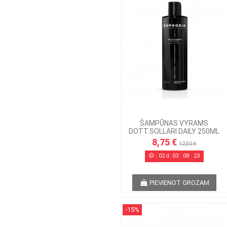
ŠAMPŪNAS VYRAMS
DOTT.SOLLARI DAILY 250ML
8,75 €
12,50 €
02
d.
03
:
08
:
22
PIEVIENOT GROZAM
-15%