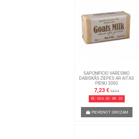
SAPONIFICIO VARESINO
DABISKĀS ZIEPES AR AITAS
PIENU 300G
7,23 €
8,50 €
02
d.
03
:
08
:
22
PIEVIENOT GROZAM