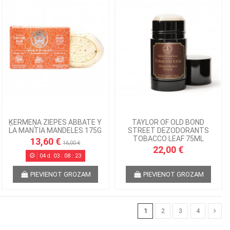
ĶERMEŅA ZIEPES ABBATE Y
TAYLOR OF OLD BOND
LA MANTIA MANDELES 175G
STREET DEZODORANTS
TOBACCO LEAF 75ML
13,60 €
16,00 €
22,00 €
04
d.
03
:
08
:
22
PIEVIENOT GROZAM
PIEVIENOT GROZAM
1
2
3
4