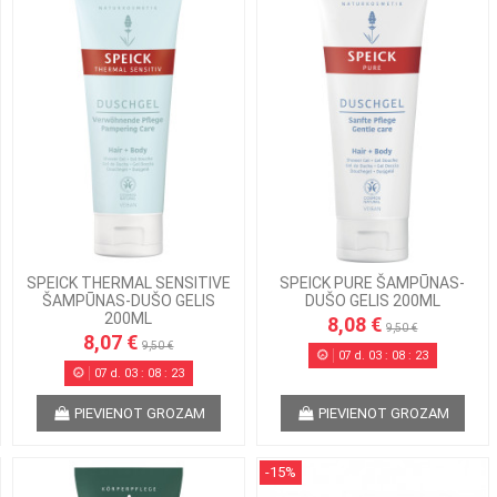
SPEICK THERMAL SENSITIVE
SPEICK PURE ŠAMPŪNAS-
ŠAMPŪNAS-DUŠO GELIS
DUŠO GELIS 200ML
200ML
8,08 €
9,50 €
8,07 €
9,50 €
07
d.
03
:
08
:
22
07
d.
03
:
08
:
22
PIEVIENOT GROZAM
PIEVIENOT GROZAM
-15%