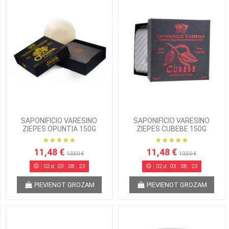
SAPONIFICIO VARESINO
SAPONIFICIO VARESINO
ZIEPES OPUNTIA 150G
ZIEPES CUBEBE 150G
11,48 €
11,48 €
13,50 €
13,50 €
02
d.
03
:
08
:
22
02
d.
03
:
08
:
22
PIEVIENOT GROZAM
PIEVIENOT GROZAM