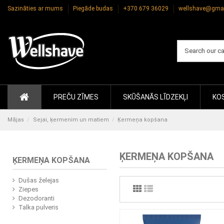
Sazināties ar mums
Piegāde budas
+370 679 36029
wellshave@gma
PREČU ZĪMES
SKŪŠANĀS LĪDZEKĻI
KOS
Mājas
Sejai, ķermenim un matiem
Ķermeņa kopšana
ĶERMEŅA KOPŠANA
ĶERMEŅA KOPŠANA
Dušas želejas
Ziepes
Dezodoranti
Talka pulveris