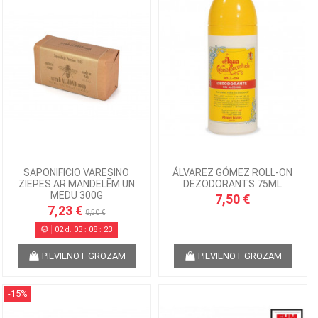
SAPONIFICIO VARESINO
ÁLVAREZ GÓMEZ ROLL-ON
ZIEPES AR MANDELĒM UN
DEZODORANTS 75ML
MEDU 300G
7,50 €
7,23 €
8,50 €
02
d.
03
:
08
:
22
PIEVIENOT GROZAM
PIEVIENOT GROZAM
-15%