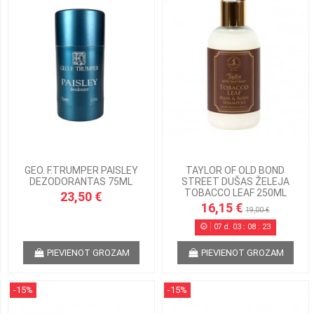
GEO. F.TRUMPER PAISLEY
TAYLOR OF OLD BOND
DEZODORANTAS 75ML
STREET DUŠAS ŽELEJA
TOBACCO LEAF 250ML
23,50 €
16,15 €
19,00 €
07
d.
03
:
08
:
22
PIEVIENOT GROZAM
PIEVIENOT GROZAM
-15%
-15%