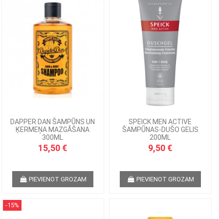
DAPPER DAN ŠAMPŪNS UN
SPEICK MEN ACTIVE
ĶERMEŅA MAZGĀŠANA
ŠAMPŪNAS-DUŠO GELIS
300ML
200ML
15,50 €
9,50 €
PIEVIENOT GROZAM
PIEVIENOT GROZAM
-15%