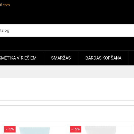
il.com
MĒTIKA VĪRIEŠIEM
SMARŽAS
BĀRDAS KOPŠANA
-15%
-15%