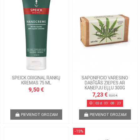
SPEICK ORIGINAL RANKŲ
SAPONIFICIO VARESINO
KREMAS 75 ML
DABĪGĀS ZIEPES AR
KAŅEPJU EĻĻU 300G
9,50 €
7,23 €
8,50 €
02
d.
03
:
08
:
22
PIEVIENOT GROZAM
PIEVIENOT GROZAM
-15%