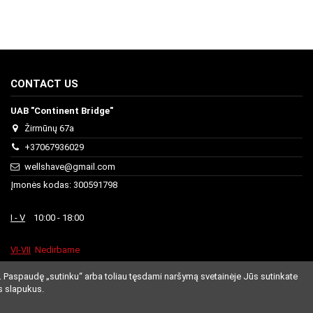
CONTACT US
UAB "Continent Bridge"
Žirmūnų 67a
+37067936029
wellshave@gmail.com
Įmonės kodas: 300591798
I - V
10:00 - 18:00
VI-VII
Nedirbame
. Paspaudę „sutinku“ arba toliau tęsdami naršymą svetainėje Jūs sutinkate
s slapukus.