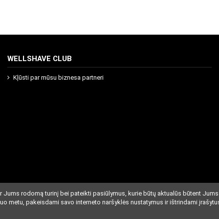
WELLSHAVE CLUB
Kļūsti par mūsu biznesa partneri
r Jums rodomą turinį bei pateikti pasiūlymus, kurie būtų aktualūs būtent Jums
iuo metu, pakeisdami savo interneto naršyklės nustatymus ir ištrindami įrašytu