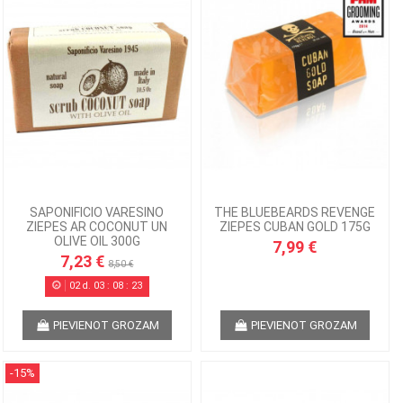
SAPONIFICIO VARESINO
THE BLUEBEARDS REVENGE
ZIEPES AR COCONUT UN
ZIEPES CUBAN GOLD 175G
OLIVE OIL 300G
7,99 €
7,23 €
8,50 €
02
d.
03
:
08
:
22
PIEVIENOT GROZAM
PIEVIENOT GROZAM
-15%