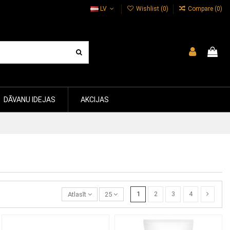
LV
Wishlist (
0
)
Compare (
0
)
DĀVANU IDEJAS
AKCIJAS
1
2
3
4
Atlasīt
25