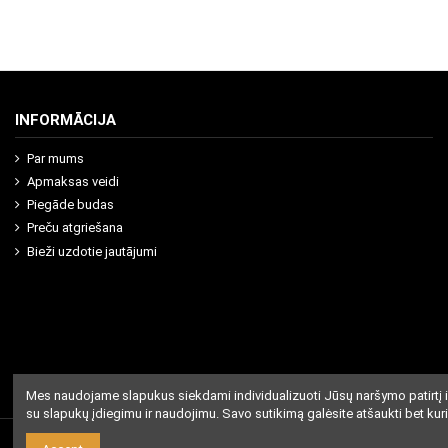
INFORMĀCIJA
Par mums
Apmaksas veidi
Piegāde budas
Preču atgriešana
Bieži uzdotie jautājumi
Mes naudojame slapukus siekdami individualizuoti Jūsų naršymo patirtį i
su slapukų įdiegimu ir naudojimu. Savo sutikimą galėsite atšaukti bet kur