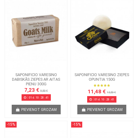
SAPONIFICIO VARESINO
SAPONIFICIO VARESINO ZIEPES
DABISKĀS ZIEPES AR AITAS
OPUNTIA 150G
PIENU 300G
7,23 €
11,48 €
8,50 €
13,50 €
01
d.
10
:
28
:
41
01
d.
10
:
28
:
41
PIEVIENOT GROZAM
PIEVIENOT GROZAM
-15%
-15%