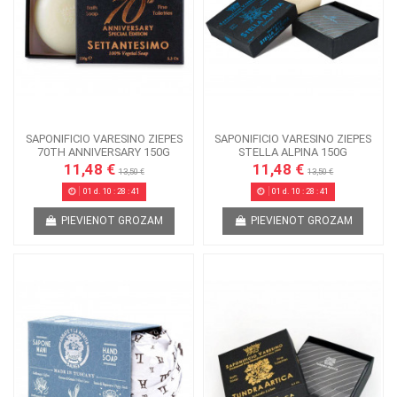
SAPONIFICIO VARESINO ZIEPES
SAPONIFICIO VARESINO ZIEPES
70TH ANNIVERSARY 150G
STELLA ALPINA 150G
11,48 €
11,48 €
13,50 €
13,50 €
01
d.
10
:
28
:
41
01
d.
10
:
28
:
41
PIEVIENOT GROZAM
PIEVIENOT GROZAM