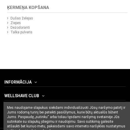
ĶERMEŅA KOPŠANA
Dušas želejas
Ziepes
Dezodoranti
Talka pulveris
INFORMĀCIJA
WELLSHAVE CLUB
Mes naudojame slapukus siekdami individualizuoti Jūsų naršymo patirtį ir
CONTACT US
Jums rodomą turinį bei pateikti pasiūlymus, kurie būtų aktualūs būtent
Jums. Paspaudę „sutinku“ arba toliau tęsdami naršymą svetainėje Jūs
sutinkate su slapukų įdiegimu ir naudojimu. Savo sutikimą galėsite
atšaukti bet kuriuo metu, pakeisdami savo interneto naršyklės nustatymus