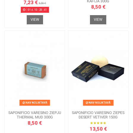
KAFIJA 300G
7,23 €
8,50 €
8,50 €
01
d.
10
:
28
:
41
VIEW
VIEW
NAV NOLIKTAVĀ
NAV NOLIKTAVĀ
SAPONIFICIO VARESINO ZIEPJU
SAPONIFICIO VARESINO ZIEPES
THERMAL MUD 300G
DESERT VETIVER 150G
8,50 €
13,50 €