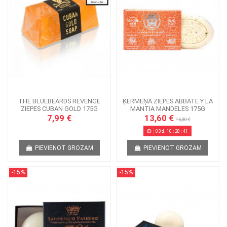
THE BLUEBEARDS REVENGE
ĶERMEŅA ZIEPES ABBATE Y LA
ZIEPES CUBAN GOLD 175G
MANTIA MANDELES 175G
7,99 €
13,60 €
16,00 €
03
d.
10
:
28
:
41
PIEVIENOT GROZAM
PIEVIENOT GROZAM
-15%
-15%