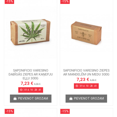
-15%
-15%
SAPONIFICIO VARESINO
SAPONIFICIO VARESINO ZIEPES
DABĪGĀS ZIEPES AR KAŅEPJU
AR MANDELĒM UN MEDU 300G
EĻĻU 300G
7,23 €
8,50 €
7,23 €
8,50 €
01
d.
10
:
28
:
41
01
d.
10
:
28
:
41
PIEVIENOT GROZAM
PIEVIENOT GROZAM
-15%
-15%