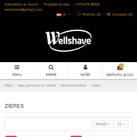
Sazināties ar mums
Piegāde budas
+370 679 36029
wellshave@gmail.com
LV
Wishlist (
0
)
Compare (
0
)
0
Menu
Meklēt
Ienākt
Iepirkumu grozs:
Mājas
Sejai, ķermenim un matiem
Ķermeņa kopšana
Ziepes
ZIEPES
Atlasīt
22