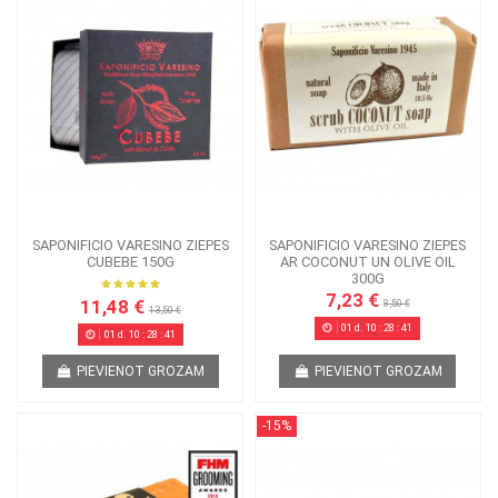
SAPONIFICIO VARESINO ZIEPES
SAPONIFICIO VARESINO ZIEPES
CUBEBE 150G
AR COCONUT UN OLIVE OIL
300G
7,23 €
11,48 €
8,50 €
13,50 €
01
d.
10
:
28
:
41
01
d.
10
:
28
:
41
PIEVIENOT GROZAM
PIEVIENOT GROZAM
-15%