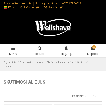
Susisiekite su mumis
Pristatymo būdai
+370 679 36029
LT
Pažymėti (
0
)
Palyginti (
0
)
0
Meniu
Ieškoti
Prisijungti
Krepšelis
Pagrindinis
Skutimosi priemonės
Skutimosi kremai, muilai
Skutimosi
aliejus
SKUTIMOSI ALIEJUS
Pasirinkti
2