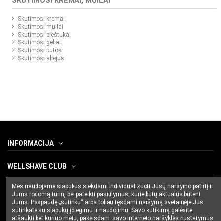
SKUTIMOSI KREMAI, MUILAI
Skutimosi kremai
Skutimosi muilai
Skutimosi pieštukai
Skutimosi geliai
Skutimosi putos
Skutimosi aliejus
INFORMACIJA
WELLSHAVE CLUB
Mes naudojame slapukus siekdami individualizuoti Jūsų naršymo patirtį ir
SUSISIEKITE SU MUMIS
Jums rodomą turinį bei pateikti pasiūlymus, kurie būtų aktualūs būtent
Jums. Paspaudę „sutinku“ arba toliau tęsdami naršymą svetainėje Jūs
sutinkate su slapukų įdiegimu ir naudojimu. Savo sutikimą galėsite
atšaukti bet kuriuo metu, pakeisdami savo interneto naršyklės nustatymus