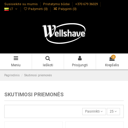
Susisiekite su mumis
Pristatymo būdai
+370 679 36029
LT
Pažymėti (
0
)
Palyginti (
0
)
0
Meniu
Ieškoti
Prisijungti
Krepšelis
Pagrindinis
Skutimosi priemonės
SKUTIMOSI PRIEMONĖS
Pasirinkti
25