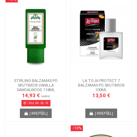
STIRLING BALZAMAS PO
LA TOJA PROTECT 7
SKUTIMOSI VANILLA
BALZAMAS PO SKUTIMOSI
SANDALWOOD 118ML
100ML
14,93 €
13,50 €
16,59 €
06
d.
04
:
26
:
09
Į KREPŠELĮ
Į KREPŠELĮ
−10%