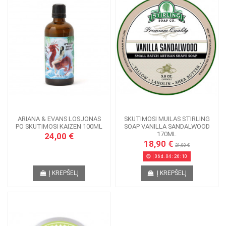
ARIANA & EVANS LOSJONAS
SKUTIMOSI MUILAS STIRLING
PO SKUTIMOSI KAIZEN 100ML
SOAP VANILLA SANDALWOOD
170ML
24,00 €
18,90 €
21,00 €
06
d.
04
:
26
:
09
Į KREPŠELĮ
Į KREPŠELĮ