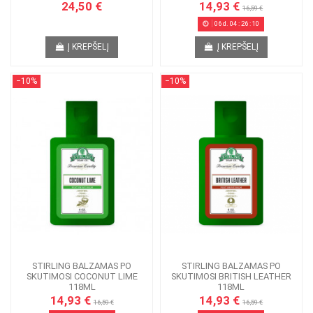
24,50 €
14,93 €
16,59 €
06
d.
04
:
26
:
09
Į KREPŠELĮ
Į KREPŠELĮ
−10%
−10%
STIRLING BALZAMAS PO
STIRLING BALZAMAS PO
SKUTIMOSI COCONUT LIME
SKUTIMOSI BRITISH LEATHER
118ML
118ML
14,93 €
14,93 €
16,59 €
16,59 €