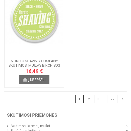
NORDIC SHAVING COMPANY
SKUTIMOSI MUILAS BIRCH 80G
16,49 €
Į KREPŠELĮ
1
2
3
…
27
SKUTIMOSI PRIEMONĖS
Skutimosi kremai, muilai
Prieš / po skutimosi