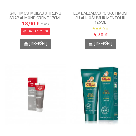
SKUTIMOSI MUILAS STIRLING
LEA BALZAMAS PO SKUTIMOSI
SOAP ALMOND CREME 170ML
SU ALIJOŠIUMI IR MENTOLIU
125ML
18,90 €
21,00 €
06
d.
04
:
26
:
09
6,70 €
Į KREPŠELĮ
Į KREPŠELĮ