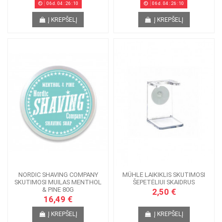
06
d.
04
:
26
:
09
06
d.
04
:
26
:
09
Į KREPŠELĮ
Į KREPŠELĮ
NORDIC SHAVING COMPANY
MÜHLE LAIKIKLIS SKUTIMOSI
SKUTIMOSI MUILAS MENTHOL
ŠEPETĖLIUI SKAIDRUS
& PINE 80G
2,50 €
16,49 €
Į KREPŠELĮ
Į KREPŠELĮ