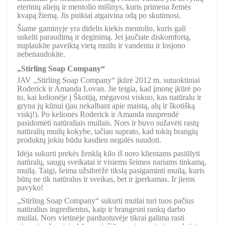
eterinių aliejų ir mentolio mišinys, kuris primena žemės
kvapą žiemą. Jis puikiai atgaivina odą po skutimosi.
Šiame gaminyje yra didelis kiekis mentolio, kuris gali
sukelti paraudimą ir deginimą. Jei jaučiate diskomfortą,
nuplaukite paveiktą vietą muilu ir vandeniu ir losjono
nebenaudokite.
„Stirling Soap Company“
JAV ,,Stirling Soap Company“ įkūrė 2012 m. sutuoktiniai
Roderick ir Amanda Lovan. Jie teigia, kad įmonę įkūrė po
to, kai kelionėje į Škotiją, mėgavosi viskuo, kas natūralu ir
gryna jų kūnui (jau nekalbant apie maistą, alų ir škotišką
viskį!). Po kelionės Roderick ir Amanda nusprendė
pasidomėti natūraliais muilais. Nors ir buvo sužavėti rastų
natūralių muilų kokybe, tačiau suprato, kad tokių brangių
produktų jokiu būdu kasdien negalės naudoti.
Idėja sukurti prekės ženklą kilo iš noro klientams pasiūlyti
natūralų, saugų sveikatai ir visiems šeimos nariams tinkamą,
muilą. Taigi, šeima užsibrėžė tikslą pasigaminti muilą, kuris
būtų ne tik natūralus ir sveikas, bet ir įperkamas. Ir jiems
pavyko!
,,Stirling Soap Company“ sukurti muilai turi tuos pačius
natūralius ingredientus, kaip ir brangesni rankų darbo
muilai. Nors vietinėje parduotuvėje tikrai galima rasti