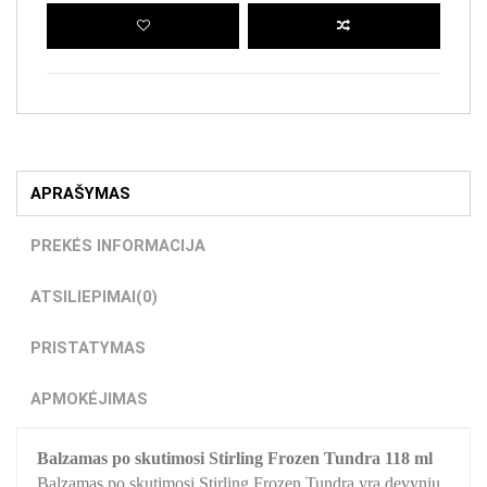
APRAŠYMAS
PREKĖS INFORMACIJA
ATSILIEPIMAI
(0)
PRISTATYMAS
APMOKĖJIMAS
Balzamas po skutimosi Stirling Frozen Tundra 118 ml
Balzamas po skutimosi Stirling Frozen Tundra yra devynių