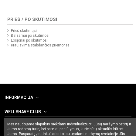
PRIEŠ / PO SKUTIMOSI
Prieš skutimąsi
Balzamai po skutimosi
Losjonai po skutimosi
Kraujavimą stabdančios priemonės
INFORMACIJA
WELLSHAVE CLUB
Mes naudojame slapukus siekdami individualizuoti Jūsų naršymo patirtį ir
SUSISIEKITE SU MUMIS
Jums rodomą turinį bei pateikti pasiūlymus, kurie būtų aktualūs būtent
Jums. Paspaudę „sutinku“ arba toliau tęsdami naršymą svetainėje Jūs