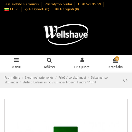
Susisiekite su mumis
Pristatymo būdai
+370 679 36029
LT
Pažymėti (
0
)
Palyginti (
0
)
0
Meniu
Ieškoti
Prisijungti
Krepšelis
Pagrindinis
Skutimosi priemonės
Prieš / po skutimosi
Balzamai po
skutimosi
Stirling Balzamas po Skutimosi Frozen Tundra 118ml