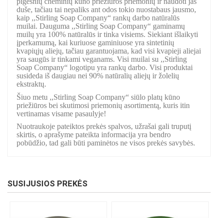
pigesnių cheminių kūno priežiūros priemonių ir naudoti jas
duše, tačiau tai nepaliks ant odos tokio nuostabaus jausmo,
kaip ,,Stirling Soap Company“ rankų darbo natūralūs
muilai. Dauguma ,,Stirling Soap Company“ gaminamų
muilų yra 100% natūralūs ir tinka visiems. Siekiant išlaikyti
įperkamumą, kai kuriuose gaminiuose yra sintetinių
kvapiųjų aliejų, tačiau garantuojama, kad visi kvapieji aliejai
yra saugūs ir tinkami veganams. Visi muilai su ,,Stirling
Soap Company“ logotipu yra rankų darbo. Visi produktai
susideda iš daugiau nei 90% natūralių aliejų ir žolelių
ekstraktų.
Šiuo metu ,,Stirling Soap Company“ siūlo platų kūno
priežiūros bei skutimosi priemonių asortimentą, kuris itin
vertinamas visame pasaulyje!
Nuotraukoje pateiktos prekės spalvos, užrašai gali truputį
skirtis, o aprašyme pateikta informacija yra bendro
pobūdžio, tad gali būti paminėtos ne visos prekės savybės.
SUSIJUSIOS PREKĖS