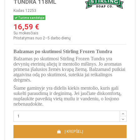
TUNDRA 118ML
Kodas
12253
Turime sandėlyje
16,59 €
Su mokesčiais
Pristatymas nuo 2–5 darbo dienų
Balzamas po skutimosi Stirling Frozen Tundra
Balzamas po skutimosi Stirling Frozen Tundra yra
devynių eterinių aliejų ir mentolio mišinys. Jo aromatas
primena įšalusios žemės kvapą žiemą. Balzamasd puikiai
atgaivina odą po skutimosi, suteikia jai reikalingos
drėgmės.
Šiame gaminyje yra didelis kiekis mentolio, kuris gali
sukelti paraudimą ir deginimą. Jei jaučiate diskomfortą,
nuplaukite paveiktą vietą muilu ir vandeniu, o losjono
nebenaudokite.
Į KREPŠELĮ