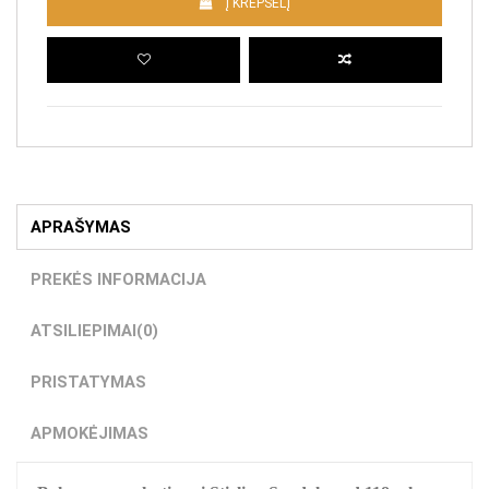
Į KREPŠELĮ
APRAŠYMAS
PREKĖS INFORMACIJA
ATSILIEPIMAI
(0)
PRISTATYMAS
APMOKĖJIMAS