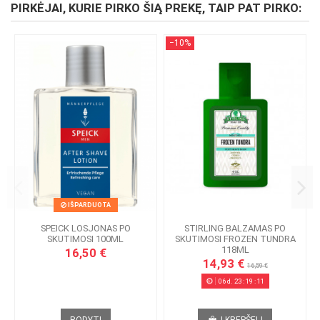
PIRKĖJAI, KURIE PIRKO ŠIĄ PREKĘ, TAIP PAT PIRKO:
−10%
IŠPARDUOTA
SPEICK LOSJONAS PO
STIRLING BALZAMAS PO
SKUTIMOSI 100ML
SKUTIMOSI FROZEN TUNDRA
118ML
16,50 €
14,93 €
16,59 €
06
d.
23
:
19
:
11
RODYTI
Į KREPŠELĮ