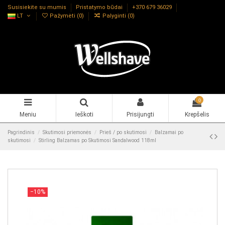
Susisiekite su mumis
Pristatymo būdai
+370 679 36029
LT
Pažymėti (
0
)
Palyginti (
0
)
0
Meniu
Ieškoti
Prisijungti
Krepšelis
Pagrindinis
Skutimosi priemonės
Prieš / po skutimosi
Balzamai po
skutimosi
Stirling Balzamas po Skutimosi Sandalwood 118ml
−10%