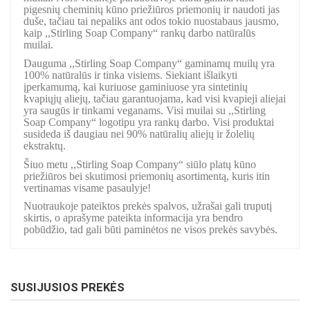
pigesnių cheminių kūno priežiūros priemonių ir naudoti jas
duše, tačiau tai nepaliks ant odos tokio nuostabaus jausmo,
kaip ,,Stirling Soap Company“ rankų darbo natūralūs
muilai.
Dauguma ,,Stirling Soap Company“ gaminamų muilų yra
100% natūralūs ir tinka visiems. Siekiant išlaikyti
įperkamumą, kai kuriuose gaminiuose yra sintetinių
kvapiųjų aliejų, tačiau garantuojama, kad visi kvapieji aliejai
yra saugūs ir tinkami veganams. Visi muilai su ,,Stirling
Soap Company“ logotipu yra rankų darbo. Visi produktai
susideda iš daugiau nei 90% natūralių aliejų ir žolelių
ekstraktų.
Šiuo metu ,,Stirling Soap Company“ siūlo platų kūno
priežiūros bei skutimosi priemonių asortimentą, kuris itin
vertinamas visame pasaulyje!
Nuotraukoje pateiktos prekės spalvos, užrašai gali truputį
skirtis, o aprašyme pateikta informacija yra bendro
pobūdžio, tad gali būti paminėtos ne visos prekės savybės.
SUSIJUSIOS PREKĖS