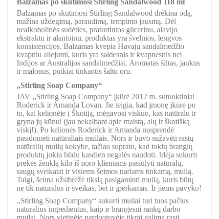
Balzamas po skutimosi Stirling Sandalwood 118 ml
Balzamas po skutimosi Stirling Sandalwood drėkina odą,
mažina uždegimą, paraudimą, tempimo jausmą. Dėl
nealkoholinės sudėties, praturtintos glicerinu, alavijo
ekstraktu ir alantoinu, produktas yra švelnios, lengvos
konsistencijos. Balzamas kvepia Havajų sandalmedžio
kvapniu aliejumi, kuris yra saldesnis ir kvapnesnis nei
Indijos ar Australijos sandalmedžiai. Aromatas šiltas, jaukus
ir malonus, puikiai tinkantis šaltu oru.
„Stirling Soap Company“
JAV ,,Stirling Soap Company“ įkūrė 2012 m. sutuoktiniai
Roderick ir Amanda Lovan. Jie teigia, kad įmonę įkūrė po
to, kai kelionėje į Škotiją, mėgavosi viskuo, kas natūralu ir
gryna jų kūnui (jau nekalbant apie maistą, alų ir škotišką
viskį!). Po kelionės Roderick ir Amanda nusprendė
pasidomėti natūraliais muilais. Nors ir buvo sužavėti rastų
natūralių muilų kokybe, tačiau suprato, kad tokių brangių
produktų jokiu būdu kasdien negalės naudoti. Idėja sukurti
prekės ženklą kilo iš noro klientams pasiūlyti natūralų,
saugų sveikatai ir visiems šeimos nariams tinkamą, muilą.
Taigi, šeima užsibrėžė tikslą pasigaminti muilą, kuris būtų
ne tik natūralus ir sveikas, bet ir įperkamas. Ir jiems pavyko!
,,Stirling Soap Company“ sukurti muilai turi tuos pačius
natūralius ingredientus, kaip ir brangesni rankų darbo
muilai. Nors vietinėje parduotuvėje tikrai galima rasti