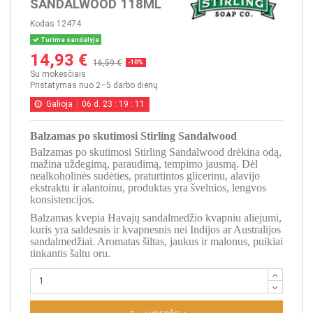
SANDALWOOD 118ML
Kodas
12474
Turime sandėlyje
14,93 €
16,59 €
-10%
Su mokesčiais
Pristatymas nuo 2–5 darbo dienų
Galioja
06
d.
23
:
19
:
11
Balzamas po skutimosi Stirling Sandalwood
Balzamas po skutimosi Stirling Sandalwood drėkina odą,
mažina uždegimą, paraudimą, tempimo jausmą. Dėl
nealkoholinės sudėties, praturtintos glicerinu, alavijo
ekstraktu ir alantoinu, produktas yra švelnios, lengvos
konsistencijos.
Balzamas kvepia Havajų sandalmedžio kvapniu aliejumi,
kuris yra saldesnis ir kvapnesnis nei Indijos ar Australijos
sandalmedžiai. Aromatas šiltas, jaukus ir malonus, puikiai
tinkantis šaltu oru.