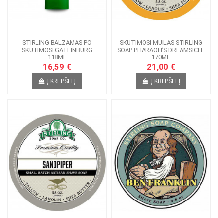
STIRLING BALZAMAS PO
SKUTIMOSI MUILAS STIRLING
SKUTIMOSI GATLINBURG
SOAP PHARAOH’S DREAMSICLE
118ML
170ML
16,59 €
21,00 €
Į KREPŠELĮ
Į KREPŠELĮ