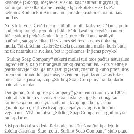
kelionėje į Škotiją, mėgavosi viskuo, kas natūralu ir gryna jų
kūnui (jau nekalbant apie maistą, alų ir škotišką viskį!). Po
kelionės Roderick ir Amanda nusprendė pasidomėti natūraliais
muilais.
Nors ir buvo sužavėti rastų natūralių muilų kokybe, tačiau suprato,
kad tokių brangių produktų jokiu būdu kasdien negalės naudoti.
Idėja sukurti prekės ženklą kilo iš noro klientams pasiūlyti
natūralų, saugų sveikatai ir visiems šeimos nariams tinkamą,
muilą. Taigi, šeima užsibrėžė tikslą pasigaminti muilą, kuris būtų
ne tik natūralus ir sveikas, bet ir įperkamas. Ir jiems pavyko!
"Stirling Soap Company“ sukurti muilai turi tuos pačius natūralius
ingredientus, kaip ir brangesni rankų darbo muilai. Nors vietinėje
parduotuvėje tikrai galima rasti pigesnių cheminių kūno priežiūros
priemonių ir naudoti jas duše, tačiau tai nepaliks ant odos tokio
nuostabaus jausmo, kaip ,,Stirling Soap Company“ rankų darbo
natūralūs muilai.
Dauguma ,,Stirling Soap Company“ gaminamų muilų yra 100%
natūralūs ir tinka visiems. Siekiant išlaikyti įperkamumą, kai
kuriuose gaminiuose yra sintetinių kvapiųjų aliejų, tačiau
garantuojama, kad visi kvapieji aliejai yra saugūs ir tinkami
veganams. Visi muilai su ,,Stirling Soap Company“ logotipu yra
rankų darbo.
Visi produktai susideda iš daugiau nei 90% natūralių aliejų ir
žolelių ekstraktų. Šiuo metu ,,Stirling Soap Company“ siūlo platų