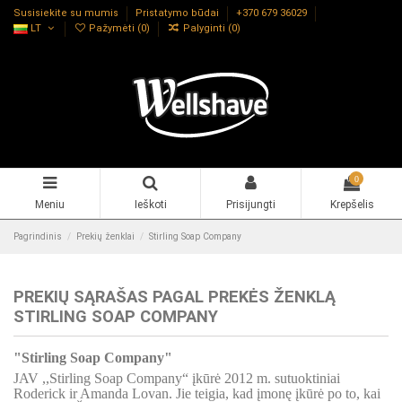
Susisiekite su mumis
Pristatymo būdai
+370 679 36029
LT
Pažymėti (
0
)
Palyginti (
0
)
0
Meniu
Ieškoti
Prisijungti
Krepšelis
Pagrindinis
Prekių ženklai
Stirling Soap Company
PREKIŲ SĄRAŠAS PAGAL PREKĖS ŽENKLĄ
STIRLING SOAP COMPANY
"Stirling Soap Company"
JAV ,,Stirling Soap Company“ įkūrė 2012 m. sutuoktiniai
Roderick ir Amanda Lovan. Jie teigia, kad įmonę įkūrė po to, kai