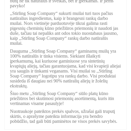
būtų ne tik natūralus ir sveikas, bet ir įperkamas. Ir jiems
pavyko!
,,Stirling Soap Company“ sukurti muilai turi tuos pačius
natūralius ingredientus, kaip ir brangesni rankų darbo
muilai. Nors vietinėje parduotuvėje tikrai galima rasti
pigesnių cheminių kūno priežiūros priemonių ir naudoti jas
duše, tačiau tai nepaliks ant odos tokio nuostabaus jausmo,
kaip ,,Stirling Soap Company“ rankų darbo natūralūs
muilai.
Dauguma ,,Stirling Soap Company“ gaminamų muilų yra
100% natūralūs ir tinka visiems. Siekiant išlaikyti
įperkamumą, kai kuriuose gaminiuose yra sintetinių
kvapiųjų aliejų, tačiau garantuojama, kad visi kvapieji aliejai
yra saugūs ir tinkami veganams. Visi muilai su ,,Stirling
Soap Company“ logotipu yra rankų darbo. Visi produktai
susideda iš daugiau nei 90% natūralių aliejų ir žolelių
ekstraktų.
Šiuo metu ,,Stirling Soap Company“ siūlo platų kūno
priežiūros bei skutimosi priemonių asortimentą, kuris itin
vertinamas visame pasaulyje!
Nuotraukoje pateiktos prekės spalvos, užrašai gali truputį
skirtis, o aprašyme pateikta informacija yra bendro
pobūdžio, tad gali būti paminėtos ne visos prekės savybės.