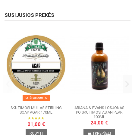
SUSIJUSIOS PREKĖS
IŠPARDUOTA
SKUTIMOSI MUILAS STIRLING
ARIANA & EVANS LOSJONAS
SOAP AGAR 170ML
PO SKUTIMOSI ASIAN PEAR
100ML
24,00 €
21,00 €
RODYTI
Į KREPŠELĮ