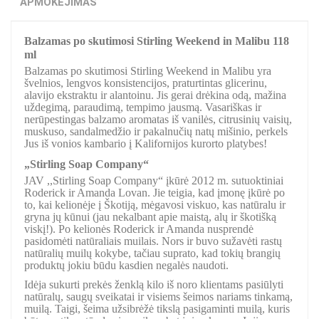
APMOKĖJIMAS
Balzamas po skutimosi Stirling Weekend in Malibu 118
ml
Balzamas po skutimosi Stirling Weekend in Malibu yra
švelnios, lengvos konsistencijos, praturtintas glicerinu,
alavijo ekstraktu ir alantoinu. Jis gerai drėkina odą, mažina
uždegimą, paraudimą, tempimo jausmą. Vasariškas ir
nerūpestingas balzamo aromatas iš vanilės, citrusinių vaisių,
muskuso, sandalmedžio ir pakalnučių natų mišinio, perkels
Jus iš vonios kambario į Kalifornijos kurorto platybes!
„Stirling Soap Company“
JAV ,,Stirling Soap Company“ įkūrė 2012 m. sutuoktiniai
Roderick ir Amanda Lovan. Jie teigia, kad įmonę įkūrė po
to, kai kelionėje į Škotiją, mėgavosi viskuo, kas natūralu ir
gryna jų kūnui (jau nekalbant apie maistą, alų ir škotišką
viskį!). Po kelionės Roderick ir Amanda nusprendė
pasidomėti natūraliais muilais. Nors ir buvo sužavėti rastų
natūralių muilų kokybe, tačiau suprato, kad tokių brangių
produktų jokiu būdu kasdien negalės naudoti.
Idėja sukurti prekės ženklą kilo iš noro klientams pasiūlyti
natūralų, saugų sveikatai ir visiems šeimos nariams tinkamą,
muilą. Taigi, šeima užsibrėžė tikslą pasigaminti muilą, kuris