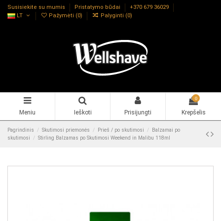
Susisiekite su mumis
Pristatymo būdai
+370 679 36029
LT
Pažymėti (
0
)
Palyginti (
0
)
0
Meniu
Ieškoti
Prisijungti
Krepšelis
Pagrindinis
Skutimosi priemonės
Prieš / po skutimosi
Balzamai po
skutimosi
Stirling Balzamas po Skutimosi Weekend in Malibu 118ml