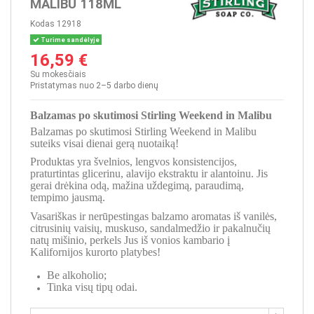
MALIBU 118ML
Kodas
12918
Turime sandėlyje
16,59 €
Su mokesčiais
Pristatymas nuo 2–5 darbo dienų
Balzamas po skutimosi Stirling Weekend in Malibu
Balzamas po skutimosi Stirling Weekend in Malibu
suteiks visai dienai gerą nuotaiką!
Produktas yra švelnios, lengvos konsistencijos,
praturtintas glicerinu, alavijo ekstraktu ir alantoinu. Jis
gerai drėkina odą, mažina uždegimą, paraudimą,
tempimo jausmą.
Vasariškas ir nerūpestingas balzamo aromatas iš vanilės,
citrusinių vaisių, muskuso, sandalmedžio ir pakalnučių
natų mišinio, perkels Jus iš vonios kambario į
Kalifornijos kurorto platybes!
Be alkoholio;
Tinka visų tipų odai.