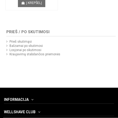
Į KREPŠELĮ
PRIEŠ / PO SKUTIMOSI
Prieš skutimąsi
Balzamai po skutimosi
Losjonai po skutimosi
Kraujavimą stabdančios priemonės
INFORMACIJA
WELLSHAVE CLUB