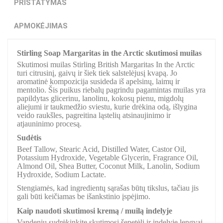
PRISTATYMAS
APMOKĖJIMAS
Stirling Soap Margaritas in the Arctic skutimosi muilas
Skutimosi muilas Stirling British Margaritas In the Arctic
turi citrusinį, gaivų ir šiek tiek salstelėjusį kvapą. Jo
aromatinė kompozicija susideda iš apelsinų, laimų ir
mentolio. Šis puikus riebalų pagrindu pagamintas muilas yra
papildytas glicerinu, lanolinu, kokosų pienu, migdolų
aliejumi ir taukmedžio sviestu, kurie drėkina odą, išlygina
veido raukšles, pagreitina ląstelių atsinaujinimo ir
atjauninimo procesą.
Sudėtis
Beef Tallow, Stearic Acid, Distilled Water, Castor Oil,
Potassium Hydroxide, Vegetable Glycerin, Fragrance Oil,
Almond Oil, Shea Butter, Coconut Milk, Lanolin, Sodium
Hydroxide, Sodium Lactate.
Stengiamės, kad ingredientų sąrašas būtų tikslus, tačiau jis
gali būti keičiamas be išankstinio įspėjimo.
Kaip naudoti skutimosi kremą / muilą indelyje
Vandeniu sudrėkinkite skutimosi šepetėlį ir indelyje lengvai