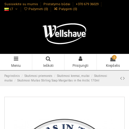
Susisiekite su mumis
Pristatymo būdai
+370 679 36029
LT
Pažymėti (
0
)
Palyginti (
0
)
0
Meniu
Ieškoti
Prisijungti
Krepšelis
Pagrindinis
Skutimosi priemonės
Skutimosi kremai, muilai
Skutimosi
muilai
Skutimosi Muilas Stirling Soap Margaritas in the Arctic 170ml