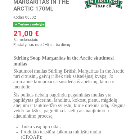
MARGARITAS IN THE
ARCTIC 170ML
Kodas
00502
Turime sandėlyje
21,00 €
Su mokesčiais
Pristatymas nuo 2–5 darbo dienų
Stirling Soap Margaritas in the Arctic skutimosi
muilas
Skutimosi muilas Stirling British Margaritas In the Arctic
turi citrusinį, gaivų ir šiek tiek salstelėjusį kvapą. Jo
aromatinė kompozicija susideda iš apelsinų, laimų ir
mentolio.
Šis puikus riebalų pagrindu pagamintas muilas yra
papildytas glicerinu, lanolinu, kokosų pienu, migdolų
aliejumi ir taukmedžio sviestu, kurie drėkina odą, išlygina
veido raukšles, pagreitina ląstelių atsinaujinimo ir
atjauninimo procesą.
Tinka visų tipų odai;
Produkto tekstūra laikoma minkštu muilu
(CROAP);