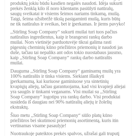
produktų jokiu būdu kasdien negalės naudoti. Idėja sukurti
prekės ženklą kilo iš noro klientams pasiūlyti natūralų,
saugų sveikatai ir visiems šeimos nariams tinkamą, muilą.
Taigi, šeima užsibrėžė tikslą pasigaminti muilą, kuris būtų
ne tik natūralus ir sveikas, bet ir įperkamas. Ir jiems pavyko!
,,Stirling Soap Company“ sukurti muilai turi tuos pačius
natūralius ingredientus, kaip ir brangesni rankų darbo
muilai. Nors vietinėje parduotuvėje tikrai galima rasti
pigesnių cheminių kūno priežiūros priemonių ir naudoti jas
duše, tačiau tai nepaliks ant odos tokio nuostabaus jausmo,
kaip ,,Stirling Soap Company“ rankų darbo natūralūs
muilai.
Dauguma ,,Stirling Soap Company“ gaminamų muilų yra
100% natūralūs ir tinka visiems. Siekiant išlaikyti
įperkamumą, kai kuriuose gaminiuose yra sintetinių
kvapiųjų aliejų, tačiau garantuojama, kad visi kvapieji aliejai
yra saugūs ir tinkami veganams. Visi muilai su ,,Stirling
Soap Company“ logotipu yra rankų darbo. Visi produktai
susideda iš daugiau nei 90% natūralių aliejų ir žolelių
ekstraktų.
Šiuo metu ,,Stirling Soap Company“ siūlo platų kūno
priežiūros bei skutimosi priemonių asortimentą, kuris itin
vertinamas visame pasaulyje!
Nuotraukoje pateiktos prekės spalvos, užrašai gali truputį