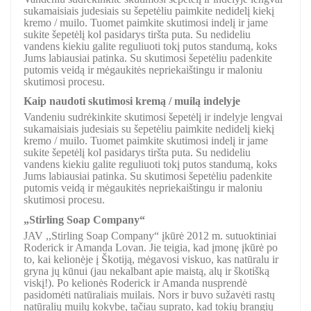
sukamaisiais judesiais su šepetėliu paimkite nedidelį kiekį
kremo / muilo. Tuomet paimkite skutimosi indelį ir jame
sukite šepetėlį kol pasidarys tiršta puta. Su nedideliu
vandens kiekiu galite reguliuoti tokį putos standumą, koks
Jums labiausiai patinka. Su skutimosi šepetėliu padenkite
putomis veidą ir mėgaukitės nepriekaištingu ir maloniu
skutimosi procesu.
Kaip naudoti skutimosi kremą / muilą indelyje
Vandeniu sudrėkinkite skutimosi šepetėlį ir indelyje lengvai
sukamaisiais judesiais su šepetėliu paimkite nedidelį kiekį
kremo / muilo. Tuomet paimkite skutimosi indelį ir jame
sukite šepetėlį kol pasidarys tiršta puta. Su nedideliu
vandens kiekiu galite reguliuoti tokį putos standumą, koks
Jums labiausiai patinka. Su skutimosi šepetėliu padenkite
putomis veidą ir mėgaukitės nepriekaištingu ir maloniu
skutimosi procesu.
„Stirling Soap Company“
JAV ,,Stirling Soap Company“ įkūrė 2012 m. sutuoktiniai
Roderick ir Amanda Lovan. Jie teigia, kad įmonę įkūrė po
to, kai kelionėje į Škotiją, mėgavosi viskuo, kas natūralu ir
gryna jų kūnui (jau nekalbant apie maistą, alų ir škotišką
viskį!). Po kelionės Roderick ir Amanda nusprendė
pasidomėti natūraliais muilais. Nors ir buvo sužavėti rastų
natūralių muilų kokybe, tačiau suprato, kad tokių brangių