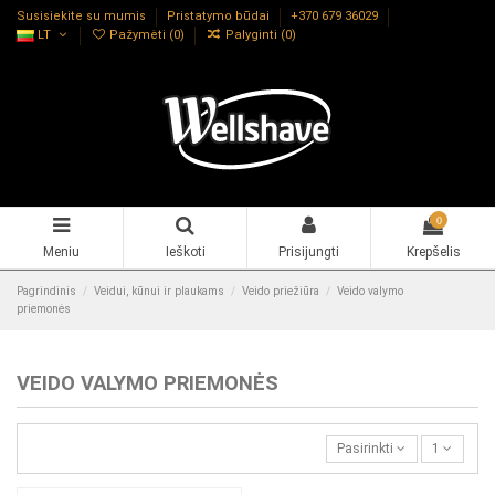
Susisiekite su mumis
Pristatymo būdai
+370 679 36029
LT
Pažymėti (
0
)
Palyginti (
0
)
0
Meniu
Ieškoti
Prisijungti
Krepšelis
Pagrindinis
Veidui, kūnui ir plaukams
Veido priežiūra
Veido valymo
priemonės
VEIDO VALYMO PRIEMONĖS
Pasirinkti
1