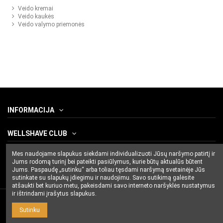
Veido kremai
Veido kaukės
Veido valymo priemonės
INFORMACIJA
WELLSHAVE CLUB
Mes naudojame slapukus siekdami individualizuoti Jūsų naršymo patirtį ir
SUSISIEKITE SU MUMIS
Jums rodomą turinį bei pateikti pasiūlymus, kurie būtų aktualūs būtent
Jums. Paspaudę „sutinku“ arba toliau tęsdami naršymą svetainėje Jūs
sutinkate su slapukų įdiegimu ir naudojimu. Savo sutikimą galėsite
atšaukti bet kuriuo metu, pakeisdami savo interneto naršyklės nustatymus
ir ištrindami įrašytus slapukus.
Sutinku