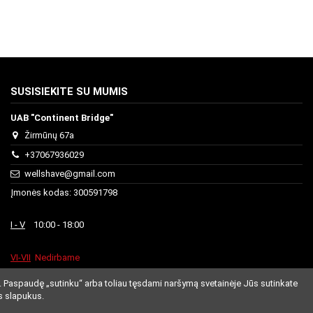
SUSISIEKITE SU MUMIS
UAB "Continent Bridge"
Žirmūnų 67a
+37067936029
wellshave@gmail.com
Įmonės kodas: 300591798
I - V
10:00 - 18:00
VI-VII
Nedirbame
. Paspaudę „sutinku“ arba toliau tęsdami naršymą svetainėje Jūs sutinkate
s slapukus.