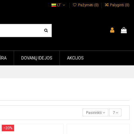
LT
Pažymėti (
0
)
Palyginti (
0
)
ŪRA
DOVANŲ IDEJOS
AKCIJOS
Pasirinkti
7
−20%