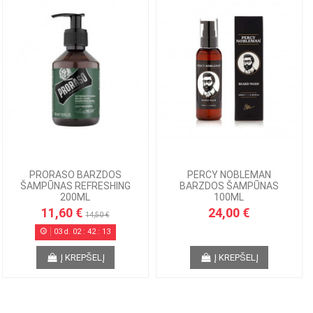
PRORASO BARZDOS
PERCY NOBLEMAN
ŠAMPŪNAS REFRESHING
BARZDOS ŠAMPŪNAS
200ML
100ML
11,60 €
24,00 €
14,50 €
03
d.
02
:
42
:
13
Į KREPŠELĮ
Į KREPŠELĮ