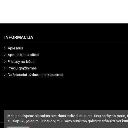
INFORMACIJA
Apie mus
Apmokėjimo būdai
Pristatymo būdai
Prekių grąžinimas
Dažniausiai užduodami klausimai
Mes naudojame slapukus siekdami individualizuoti Jūsų naršymo patirtį i
su slapukų įdiegimu ir naudojimu. Savo sutikimą galėsite atšaukti bet kur