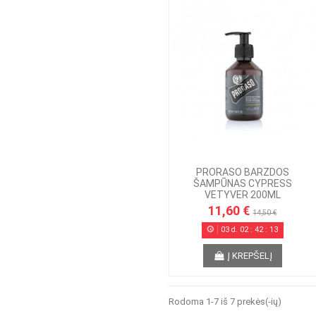
PRORASO BARZDOS
ŠAMPŪNAS CYPRESS
VETYVER 200ML
11,60 €
14,50 €
03
d.
02
:
42
:
13
Į KREPŠELĮ
Rodoma 1-7 iš 7 prekės(-ių)