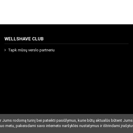
WELLSHAVE CLUB
Tapk mūsų verslo partneriu
r Jums rodomą turinį bei pateikti pasiūlymus, kurie būtų aktualūs būtent Jums
iuo metu, pakeisdami savo interneto naršyklės nustatymus ir ištrindami įrašytu