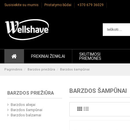
Susisiekite su mumis
Pristatymo būdai
+370 679 36029
SKUTIMOSI
PREKINIAI ŽENKLAI
PRIEMONĖS
Pagrindinis
Barzdos priežiūra
Barzdos šampūnai
BARZDOS ŠAMPŪNAI
BARZDOS PRIEŽIŪRA
Barzdos aliejai
Barzdos šampūnai
Barzdos balzamai