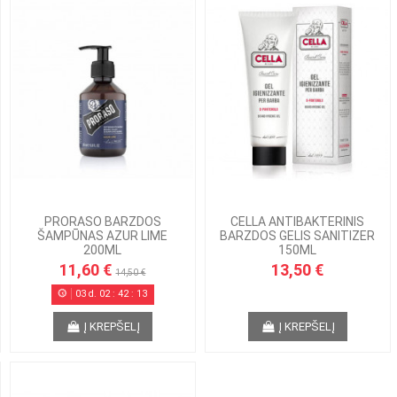
PRORASO BARZDOS
CELLA ANTIBAKTERINIS
ŠAMPŪNAS AZUR LIME
BARZDOS GELIS SANITIZER
200ML
150ML
11,60 €
13,50 €
14,50 €
03
d.
02
:
42
:
13
Į KREPŠELĮ
Į KREPŠELĮ