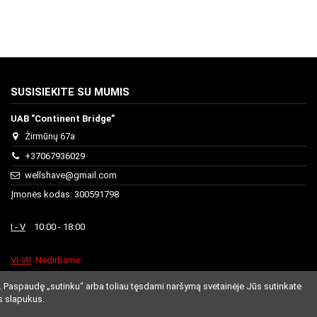
SUSISIEKITE SU MUMIS
UAB "Continent Bridge"
Žirmūnų 67a
+37067936029
wellshave@gmail.com
Įmonės kodas: 300591798
I - V
10:00 - 18:00
VI-VII
Nedirbame
. Paspaudę „sutinku“ arba toliau tęsdami naršymą svetainėje Jūs sutinkate
s slapukus.