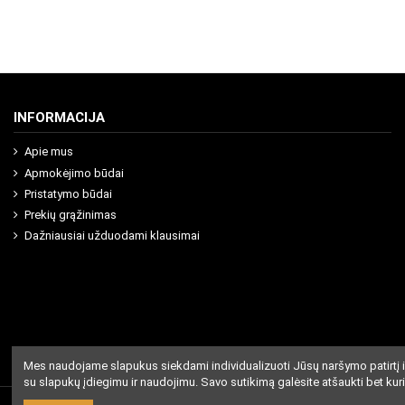
INFORMACIJA
Apie mus
Apmokėjimo būdai
Pristatymo būdai
Prekių grąžinimas
Dažniausiai užduodami klausimai
Mes naudojame slapukus siekdami individualizuoti Jūsų naršymo patirtį i
su slapukų įdiegimu ir naudojimu. Savo sutikimą galėsite atšaukti bet kur