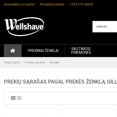
Susisiekite su mumis
Pristatymo būdai
+370 679 36029
SKUTIMOSI
PREKINIAI ŽENKLAI
PRIEMONĖS
Pagrindinis
Prekių ženklai
Gillette
PREKIŲ SĄRAŠAS PAGAL PREKĖS ŽENKLĄ GIL