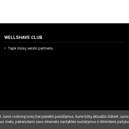
WELLSHAVE CLUB
Tapk mūsų verslo partneriu
r Jums rodomą turinį bei pateikti pasiūlymus, kurie būtų aktualūs būtent Jums
iuo metu, pakeisdami savo interneto naršyklės nustatymus ir ištrindami įrašytu