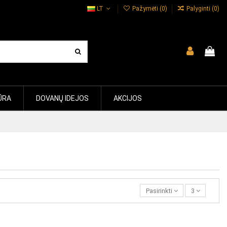
LT
Pažymėti (
0
)
Palyginti (
0
)
ŪRA
DOVANŲ IDEJOS
AKCIJOS
Pasirinkti
3