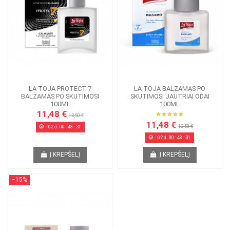
LA TOJA PROTECT 7
LA TOJA BALZAMAS PO
BALZAMAS PO SKUTIMOSI
SKUTIMOSI JAUTRIAI ODAI
100ML
100ML
11,48 €
13,50 €
11,48 €
13,50 €
02
d.
00
:
48
:
31
02
d.
00
:
48
:
31
Į KREPŠELĮ
Į KREPŠELĮ
−15%