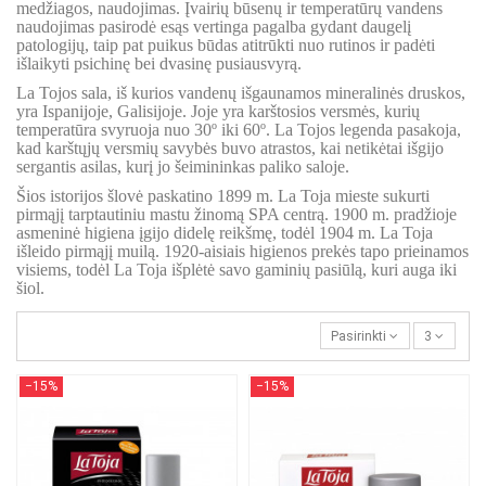
medžiagos, naudojimas. Įvairių būsenų ir temperatūrų vandens
naudojimas pasirodė esąs vertinga pagalba gydant daugelį
patologijų, taip pat puikus būdas atitrūkti nuo rutinos ir padėti
išlaikyti psichinę bei dvasinę pusiausvyrą.
La Tojos sala, iš kurios vandenų išgaunamos mineralinės druskos,
yra Ispanijoje, Galisijoje. Joje yra karštosios versmės, kurių
temperatūra svyruoja nuo 30º iki 60º. La Tojos legenda pasakoja,
kad karštųjų versmių savybės buvo atrastos, kai netikėtai išgijo
sergantis asilas, kurį jo šeimininkas paliko saloje.
Šios istorijos šlovė paskatino 1899 m. La Toja mieste sukurti
pirmąjį tarptautiniu mastu žinomą SPA centrą. 1900 m. pradžioje
asmeninė higiena įgijo didelę reikšmę, todėl 1904 m. La Toja
išleido pirmąjį muilą. 1920-aisiais higienos prekės tapo prieinamos
visiems, todėl La Toja išplėtė savo gaminių pasiūlą, kuri auga iki
šiol.
Pasirinkti
3
−15%
−15%