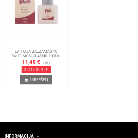
LA TOJA BALZAMAS PO
SKUTIMOSI CLASSIC 100ML
11,48 €
13,50 €
02
d.
00
:
48
:
31
Į KREPŠELĮ
INFORMACIJA