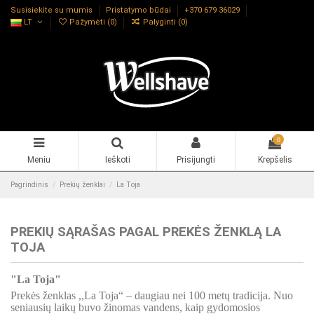
Susisiekite su mumis
Pristatymo būdai
+370 679 36029
LT
Pažymėti (
0
)
Palyginti (
0
)
0
Meniu
Ieškoti
Prisijungti
Krepšelis
Pagrindinis
Prekių ženklai
La Toja
PREKIŲ SĄRAŠAS PAGAL PREKĖS ŽENKLĄ LA
TOJA
"La Toja"
Prekės ženklas ,,La Toja“ – daugiau nei 100 metų tradicija. Nuo
seniausių laikų buvo žinomas vandens, kaip gydomosios