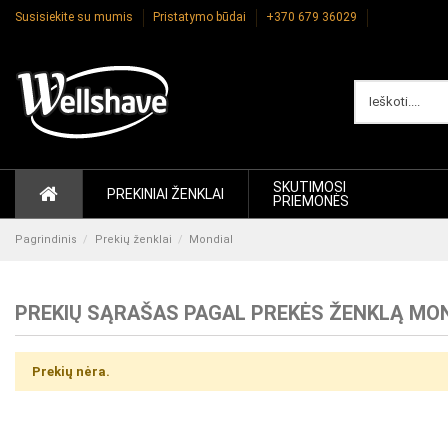
Susisiekite su mumis
Pristatymo būdai
+370 679 36029
SKUTIMOSI
PREKINIAI ŽENKLAI
PRIEMONĖS
Pagrindinis
Prekių ženklai
Mondial
PREKIŲ SĄRAŠAS PAGAL PREKĖS ŽENKLĄ MO
Prekių nėra.