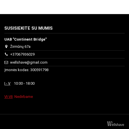
SUSISIEKITE SU MUMIS
UAB "Continent Bridge"
Žirmūnų 67a
+37067936029
wellshave@gmail.com
Įmonės kodas: 300591798
I - V
10:00 - 18:00
VI-VII
Nedirbame