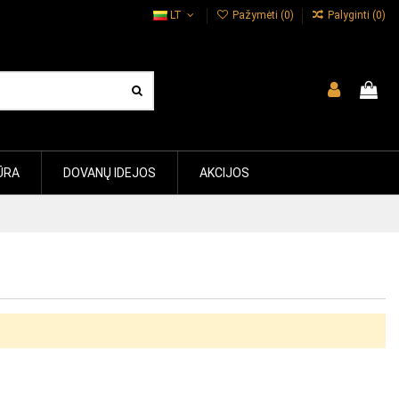
LT
Pažymėti (
0
)
Palyginti (
0
)
ŪRA
DOVANŲ IDEJOS
AKCIJOS