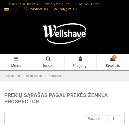
Susisiekite su mumis
Pristatymo būdai
+370 679 36029
LT
Pažymėti (
0
)
Palyginti (
0
)
0
Meniu
Ieškoti
Prisijungti
Krepšelis
Pagrindinis
Prekių ženklai
Prospector
PREKIŲ SĄRAŠAS PAGAL PREKĖS ŽENKLĄ
PROSPECTOR
Pasirinkti
1