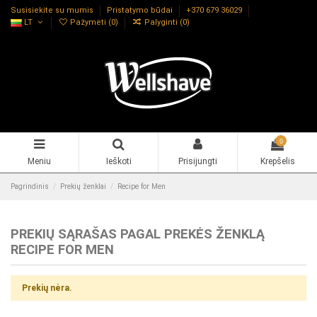
Susisiekite su mumis
Pristatymo būdai
+370 679 36029
LT
Pažymėti (
0
)
Palyginti (
0
)
0
Meniu
Ieškoti
Prisijungti
Krepšelis
Pagrindinis
Prekių ženklai
Recipe for Men
PREKIŲ SĄRAŠAS PAGAL PREKĖS ŽENKLĄ
RECIPE FOR MEN
Prekių nėra.