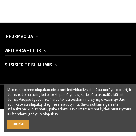
INFORMACIJA
WELLSHAVE CLUB
SUSISIEKITE SU MUMIS
Mes naudojame slapukus siekdami individualizuoti Jūsų naršymo patirtį ir
Jums rodomą turinį bei pateikti pasiūlymus, kurie būtų aktualūs būtent
Jums. Paspaudę „sutinku“ arba toliau tęsdami naršymą svetainėje Jūs
sutinkate su slapukų įdiegimu ir naudojimu. Savo sutikimą galėsite
atšaukti bet kuriuo metu, pakeisdami savo interneto naršyklės nustatymus
ir ištrindami įrašytus slapukus.
Sutinku