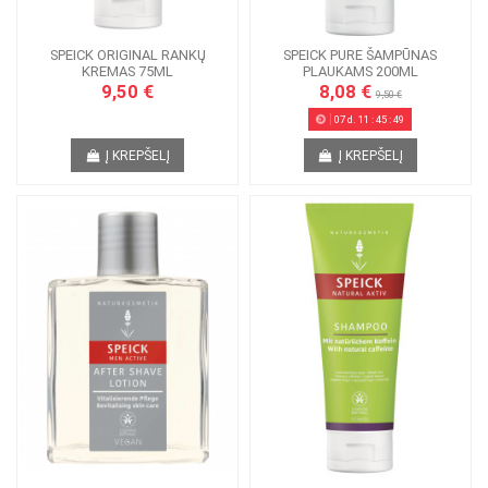
SPEICK ORIGINAL RANKŲ
SPEICK PURE ŠAMPŪNAS
KREMAS 75ML
PLAUKAMS 200ML
9,50 €
8,08 €
9,50 €
07
d.
11
:
45
:
49
Į KREPŠELĮ
Į KREPŠELĮ