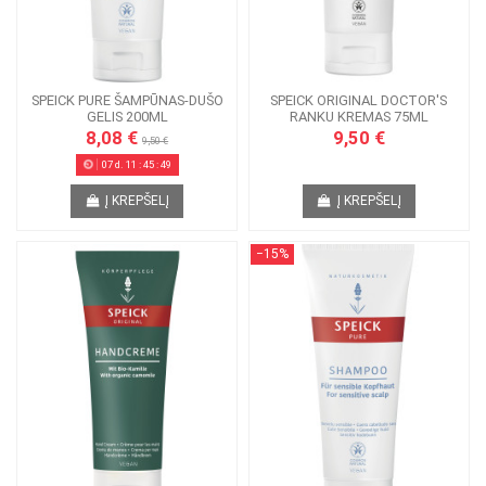
SPEICK PURE ŠAMPŪNAS-DUŠO
SPEICK ORIGINAL DOCTOR'S
GELIS 200ML
RANKU KREMAS 75ML
8,08 €
9,50 €
9,50 €
07
d.
11
:
45
:
49
Į KREPŠELĮ
Į KREPŠELĮ
−15%