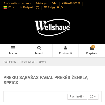
Susisiekite su mumis
Pristatymo būdai
+370 679 36029
LT
Pažymėti (
0
)
Palyginti (
0
)
0
Meniu
Ieškoti
Prisijungti
Krepšelis
Pagrindinis
Prekių ženklai
Speick
PREKIŲ SĄRAŠAS PAGAL PREKĖS ŽENKLĄ
SPEICK
Pasirinkti
20