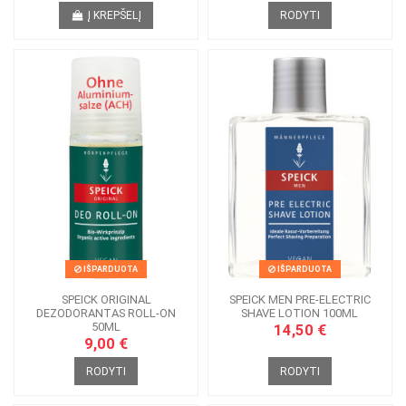
Į KREPŠELĮ
RODYTI
IŠPARDUOTA
IŠPARDUOTA
SPEICK ORIGINAL
SPEICK MEN PRE-ELECTRIC
DEZODORANTAS ROLL-ON
SHAVE LOTION 100ML
50ML
14,50 €
9,00 €
RODYTI
RODYTI