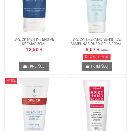
SPEICK MEN INTENSIVE
SPEICK THERMAL SENSITIVE
KREMAS 50ML
ŠAMPŪNAS-DUŠO GELIS 200ML
12,50 €
8,07 €
9,50 €
07
d.
11
:
45
:
49
Į KREPŠELĮ
Į KREPŠELĮ
−15%