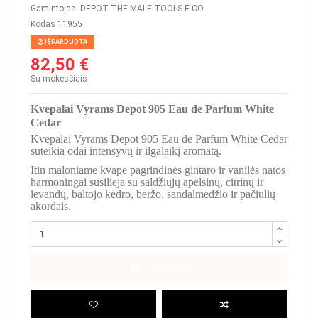
Gamintojas:
DEPOT THE MALE TOOLS E CO
Kodas
11955
IŠPARDUOTA
82,50 €
Su mokesčiais
Kvepalai Vyrams Depot 905 Eau de Parfum White
Cedar
Kvepalai Vyrams Depot 905 Eau de Parfum White Cedar
suteikia odai intensyvų ir ilgalaikį aromatą.
Itin maloniame kvape pagrindinės gintaro ir vanilės natos
harmoningai susilieja su saldžiųjų apelsinų, citrinų ir
levandų, baltojo kedro, beržo, sandalmedžio ir pačiulių
akordais.
Į KREPŠELĮ