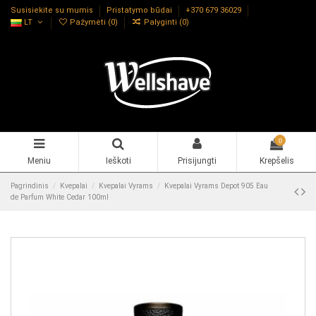
Susisiekite su mumis
Pristatymo būdai
+370 679 36029
LT
Pažymėti (
0
)
Palyginti (
0
)
0
Meniu
Ieškoti
Prisijungti
Krepšelis
Pagrindinis
Kvepalai
Kvepalai Vyrams
Kvepalai Vyrams Depot 905 Eau
de Parfum White Cedar 100ml