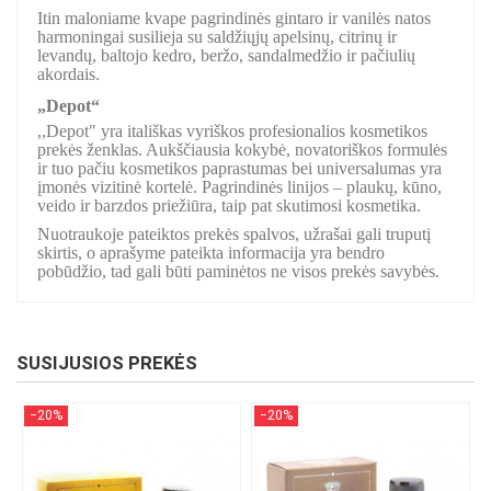
Itin maloniame kvape pagrindinės gintaro ir vanilės natos
harmoningai susilieja su saldžiųjų apelsinų, citrinų ir
levandų, baltojo kedro, beržo, sandalmedžio ir pačiulių
akordais.
„Depot“
,,Depot" yra itališkas vyriškos profesionalios kosmetikos
prekės ženklas. Aukščiausia kokybė, novatoriškos formulės
ir tuo pačiu kosmetikos paprastumas bei universalumas yra
įmonės vizitinė kortelė. Pagrindinės linijos – plaukų, kūno,
veido ir barzdos priežiūra, taip pat skutimosi kosmetika.
Nuotraukoje pateiktos prekės spalvos, užrašai gali truputį
skirtis, o aprašyme pateikta informacija yra bendro
pobūdžio, tad gali būti paminėtos ne visos prekės savybės.
SUSIJUSIOS PREKĖS
−20%
−20%