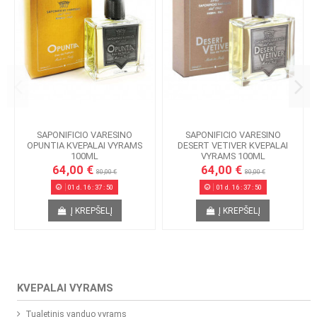
SAPONIFICIO VARESINO
SAPONIFICIO VARESINO
OPUNTIA KVEPALAI VYRAMS
DESERT VETIVER KVEPALAI
100ML
VYRAMS 100ML
64,00 €
64,00 €
80,00 €
80,00 €
01
d.
16
:
37
:
50
01
d.
16
:
37
:
50
Į KREPŠELĮ
Į KREPŠELĮ
KVEPALAI VYRAMS
Tualetinis vanduo vyrams