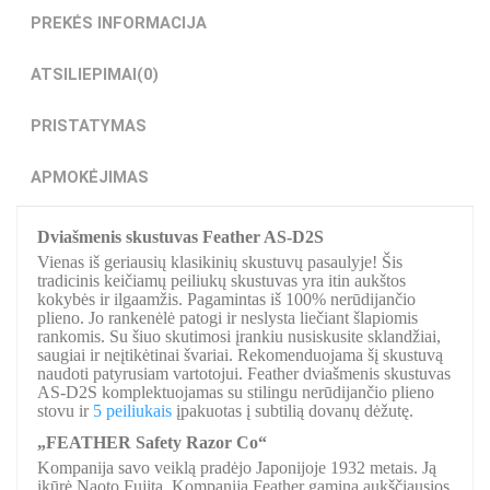
PREKĖS INFORMACIJA
ATSILIEPIMAI
(0)
PRISTATYMAS
APMOKĖJIMAS
Dviašmenis skustuvas Feather AS-D2S
Vienas iš geriausių klasikinių skustuvų pasaulyje! Šis
tradicinis keičiamų peiliukų skustuvas yra itin aukštos
kokybės ir ilgaamžis. Pagamintas iš 100% nerūdijančio
plieno. Jo rankenėlė patogi ir neslysta liečiant šlapiomis
rankomis. Su šiuo skutimosi įrankiu nusiskusite sklandžiai,
saugiai ir neįtikėtinai švariai. Rekomenduojama šį skustuvą
naudoti patyrusiam vartotojui. Feather dviašmenis skustuvas
AS-D2S komplektuojamas su stilingu nerūdijančio plieno
stovu ir
5 peiliukais
įpakuotas į subtilią dovanų dėžutę.
„FEATHER Safety Razor Co“
Kompanija savo veiklą pradėjo Japonijoje 1932 metais. Ją
įkūrė Naoto Fujita. Kompanija Feather gamina aukščiausios