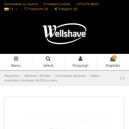
Susisiekite su mumis
Pristatymo būdai
+370 679 36029
LT
Pažymėti (
0
)
Palyginti (
0
)
0
Meniu
Ieškoti
Prisijungti
Krepšelis
Pagrindinis
Skustuvai , Peiliukai
Dviašmeniai skustuvai
Feather
dviašmenis skustuvas AS-D2S su stovu