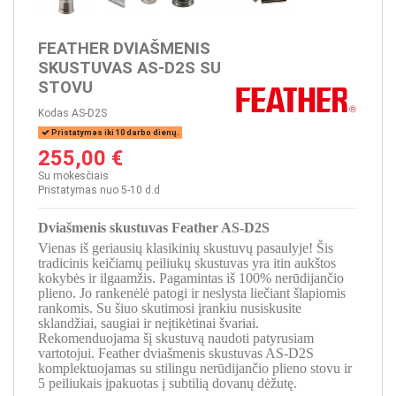
FEATHER DVIAŠMENIS
SKUSTUVAS AS-D2S SU
STOVU
Kodas
AS-D2S
Pristatymas iki 10 darbo dienų.
255,00 €
Su mokesčiais
Pristatymas nuo 5-10 d.d
Dviašmenis skustuvas Feather AS-D2S
Vienas iš geriausių klasikinių skustuvų pasaulyje! Šis
tradicinis keičiamų peiliukų skustuvas yra itin aukštos
kokybės ir ilgaamžis. Pagamintas iš 100% nerūdijančio
plieno. Jo rankenėlė patogi ir neslysta liečiant šlapiomis
rankomis. Su šiuo skutimosi įrankiu nusiskusite
sklandžiai, saugiai ir neįtikėtinai švariai.
Rekomenduojama šį skustuvą naudoti patyrusiam
vartotojui. Feather dviašmenis skustuvas AS-D2S
komplektuojamas su stilingu nerūdijančio plieno stovu ir
5 peiliukais įpakuotas į subtilią dovanų dėžutę.