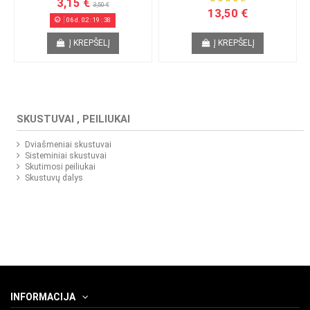
3,15 €
3,50 €
13,50 €
06
d.
02
:
19
:
38
Į KREPŠELĮ
Į KREPŠELĮ
SKUSTUVAI , PEILIUKAI
Dviašmeniai skustuvai
Sisteminiai skustuvai
Skutimosi peiliukai
Skustuvų dalys
INFORMACIJA