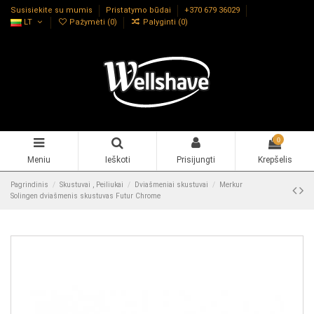
Susisiekite su mumis
Pristatymo būdai
+370 679 36029
LT
Pažymėti (
0
)
Palyginti (
0
)
0
Meniu
Ieškoti
Prisijungti
Krepšelis
Pagrindinis
Skustuvai , Peiliukai
Dviašmeniai skustuvai
Merkur
Solingen dviašmenis skustuvas Futur Chrome