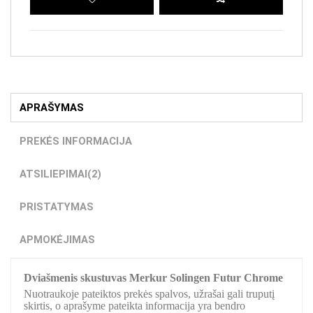
APRAŠYMAS
PREKĖS INFORMACIJA
ATSILIEPIMAI
(2)
PRISTATYMAS
APMOKĖJIMAS
Dviašmenis skustuvas Merkur Solingen Futur Chrome
Nuotraukoje pateiktos prekės spalvos, užrašai gali truputį
skirtis, o aprašyme pateikta informacija yra bendro