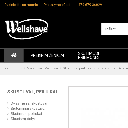
Susisiekite su mumis
Pristatymo būdai
+370 679 36029
SKUTIMOSI
PREKINIAI ŽENKLAI
PRIEMONĖS
Pagrindinis
Skustuvai , Peiliukai
Skutimosi peiliukai
Shark Super Dviašme
SKUSTUVAI , PEILIUKAI
Dviašmeniai skustuvai
Sisteminiai skustuvai
Skutimosi peiliukai
Skustuvų dalys