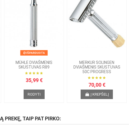
IŠPARDUOTA
MÜHLE DVIAŠMENIS
MERKUR SOLINGEN
SKUSTUVAS R89
DVIAŠMENIS SKUSTUVAS
50C PROGRESS
35,99 €
70,00 €
RODYTI
Į KREPŠELĮ
IĄ PREKĘ, TAIP PAT PIRKO: