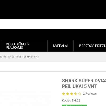
VEIDUI, KŪNUI IR
KVEPALAI
BARZDOS PRIEŽI
PLAUKAMS
niai Skutimosi Peiliukai 5 vnt
SHARK SUPER DVIA
PEILIUKAI 5 VNT
2 Reviews
Kodas
SH.02