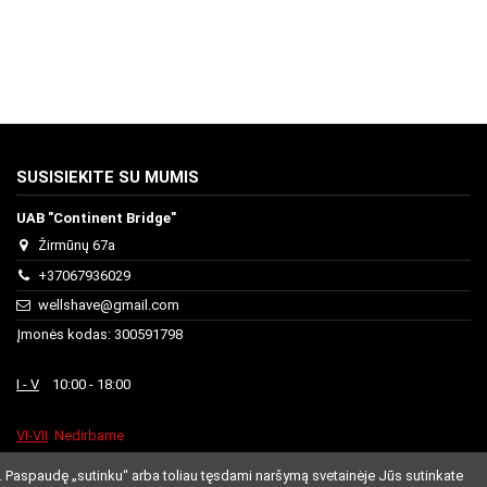
SUSISIEKITE SU MUMIS
UAB "Continent Bridge"
Žirmūnų 67a
+37067936029
wellshave@gmail.com
Įmonės kodas: 300591798
I - V
10:00 - 18:00
VI-VII
Nedirbame
. Paspaudę „sutinku“ arba toliau tęsdami naršymą svetainėje Jūs sutinkate