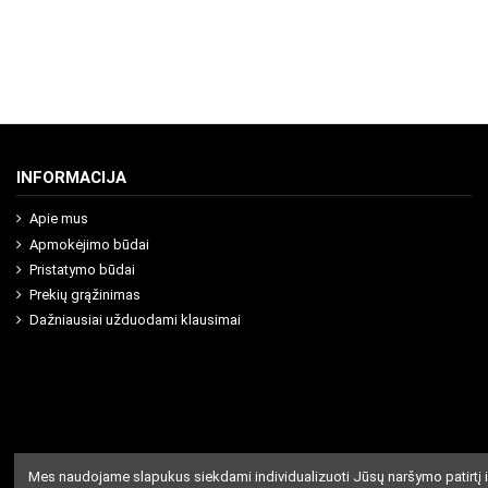
INFORMACIJA
Apie mus
Apmokėjimo būdai
Pristatymo būdai
Prekių grąžinimas
Dažniausiai užduodami klausimai
Mes naudojame slapukus siekdami individualizuoti Jūsų naršymo patirtį i