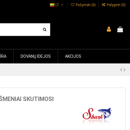
LT
Pažymėti (
0
)
Palyginti (
0
)
ŪRA
DOVANŲ IDEJOS
AKCIJOS
ŠMENIAI SKUTIMOSI