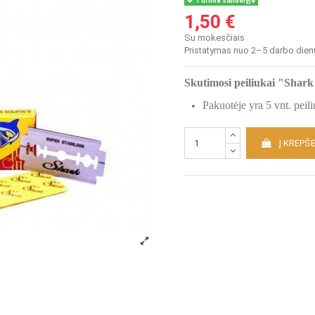
Turime sandėlyje
1,50 €
Su mokesčiais
Pristatymas nuo 2–5 darbo dien
Skutimosi peiliukai "Shar
Pakuotėje yra 5 vnt. peil
Į KREPŠE