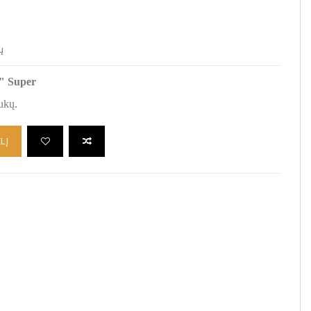
ų
k" Super
iukų.
LĮ