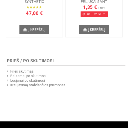
SYNTHETIC
PEILIUKAI 5 VNT
1,35 €
1,50 €
47,00 €
06
d.
02
:
58
:
31
Į KREPŠELĮ
Į KREPŠELĮ
PRIEŠ / PO SKUTIMOSI
Prieš skutimąsi
Balzamai po skutimosi
Losjonai po skutimosi
Kraujavimą stabdančios priemonės