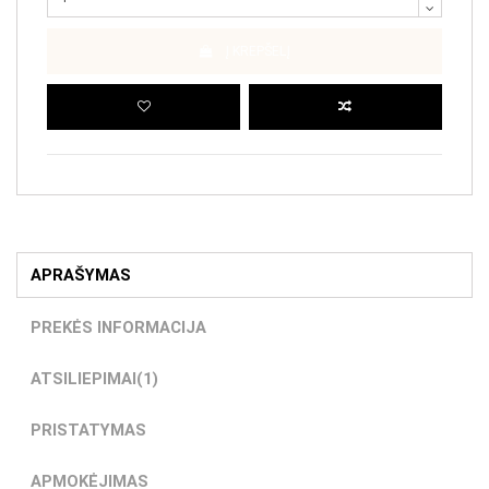
Į KREPŠELĮ
APRAŠYMAS
PREKĖS INFORMACIJA
ATSILIEPIMAI
(1)
PRISTATYMAS
APMOKĖJIMAS