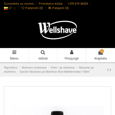
Susisiekite su mumis
Pristatymo būdai
+370 679 36029
LT
Pažymėti (
0
)
Palyginti (
0
)
0
Meniu
Ieškoti
Prisijungti
Krepšelis
Pagrindinis
Skutimosi priemonės
Prieš / po skutimosi
Balzamai po
skutimosi
Epsilon Balzamas po Skutimosi Blue Mediterranean 100ml