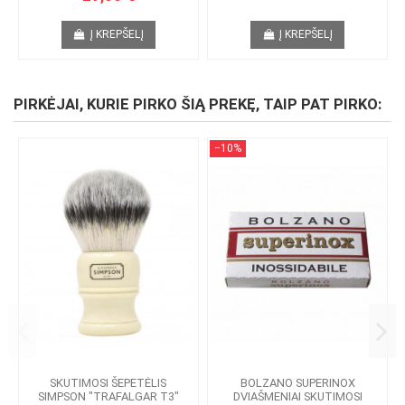
Į KREPŠELĮ
Į KREPŠELĮ
PIRKĖJAI, KURIE PIRKO ŠIĄ PREKĘ, TAIP PAT PIRKO:
−10%
SKUTIMOSI ŠEPETĖLIS
BOLZANO SUPERINOX
SIMPSON "TRAFALGAR T3"
DVIAŠMENIAI SKUTIMOSI