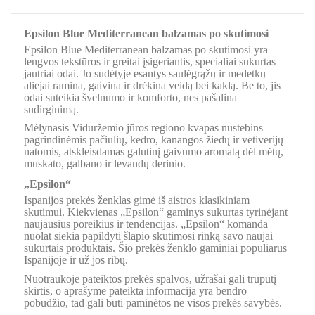
Epsilon Blue Mediterranean balzamas po skutimosi
Epsilon Blue Mediterranean balzamas po skutimosi yra
lengvos tekstūros ir greitai įsigeriantis, specialiai sukurtas
jautriai odai. Jo sudėtyje esantys saulėgrąžų ir medetkų
aliejai ramina, gaivina ir drėkina veidą bei kaklą. Be to, jis
odai suteikia švelnumo ir komforto, nes pašalina
sudirginimą.
Mėlynasis Viduržemio jūros regiono kvapas nustebins
pagrindinėmis pačiulių, kedro, kanangos žiedų ir vetiverijų
natomis, atskleisdamas galutinį gaivumo aromatą dėl mėtų,
muskato, galbano ir levandų derinio.
„Epsilon“
Ispanijos prekės ženklas gimė iš aistros klasikiniam
skutimui. Kiekvienas „Epsilon“ gaminys sukurtas tyrinėjant
naujausius poreikius ir tendencijas. „Epsilon“ komanda
nuolat siekia papildyti šlapio skutimosi rinką savo naujai
sukurtais produktais. Šio prekės ženklo gaminiai populiarūs
Ispanijoje ir už jos ribų.
Nuotraukoje pateiktos prekės spalvos, užrašai gali truputį
skirtis, o aprašyme pateikta informacija yra bendro
pobūdžio, tad gali būti paminėtos ne visos prekės savybės.