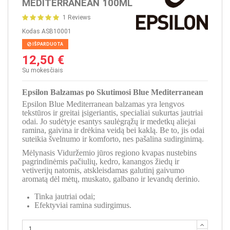
MEDITERRANEAN 100ML
1 Reviews
Kodas
ASB10001
IŠPARDUOTA
12,50 €
Su mokesčiais
Epsilon Balzamas po Skutimosi Blue Mediterranean
Epsilon Blue Mediterranean balzamas yra lengvos
tekstūros ir greitai įsigeriantis, specialiai sukurtas jautriai
odai. Jo sudėtyje esantys saulėgrąžų ir medetkų aliejai
ramina, gaivina ir drėkina veidą bei kaklą. Be to, jis odai
suteikia švelnumo ir komforto, nes pašalina sudirginimą.
Mėlynasis Viduržemio jūros regiono kvapas nustebins
pagrindinėmis pačiulių, kedro, kanangos žiedų ir
vetiverijų natomis, atskleisdamas galutinį gaivumo
aromatą dėl mėtų, muskato, galbano ir levandų derinio.
Tinka jautriai odai;
Efektyviai ramina sudirgimus.