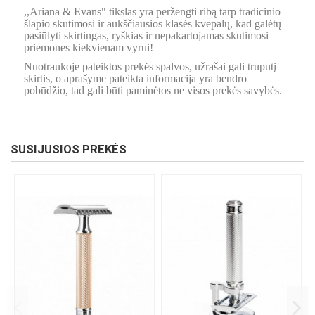
,,Ariana & Evans" tikslas yra peržengti ribą tarp tradicinio
šlapio skutimosi ir aukščiausios klasės kvepalų, kad galėtų
pasiūlyti skirtingas, ryškias ir nepakartojamas skutimosi
priemones kiekvienam vyrui!
Nuotraukoje pateiktos prekės spalvos, užrašai gali truputį
skirtis, o aprašyme pateikta informacija yra bendro
pobūdžio, tad gali būti paminėtos ne visos prekės savybės.
SUSIJUSIOS PREKĖS