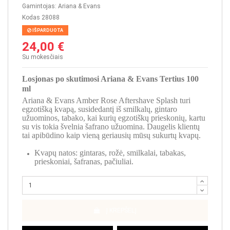
Gamintojas:
Ariana & Evans
Kodas
28088
IŠPARDUOTA
24,00 €
Su mokesčiais
Losjonas po skutimosi Ariana & Evans Tertius 100
ml
Ariana & Evans Amber Rose Aftershave Splash turi
egzotišką kvapą, susidedantį iš smilkalų, gintaro
užuominos, tabako, kai kurių egzotiškų prieskonių, kartu
su vis tokia švelnia šafrano užuomina. Daugelis klientų
tai apibūdino kaip vieną geriausių mūsų sukurtų kvapų.
Kvapų natos: gintaras, rožė, smilkalai, tabakas,
prieskoniai, šafranas, pačiuliai.
Į KREPŠELĮ