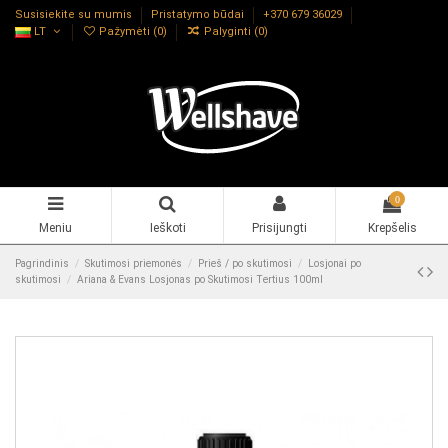
Susisiekite su mumis
Pristatymo būdai
+370 679 36029
LT
Pažymėti (
0
)
Palyginti (
0
)
0
Meniu
Ieškoti
Prisijungti
Krepšelis
Pagrindinis
Skutimosi priemonės
Prieš / po skutimosi
Losjonai po
skutimosi
Ariana & Evans Losjonas po Skutimosi Tertius 100ml