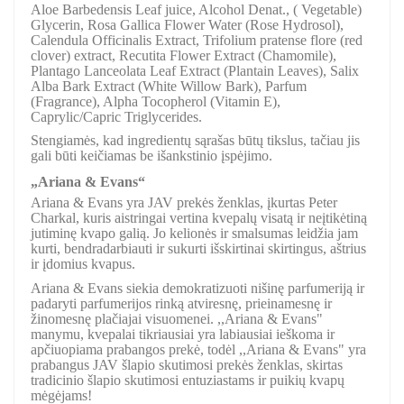
Aloe Barbedensis Leaf juice, Alcohol Denat., ( Vegetable)
Glycerin, Rosa Gallica Flower Water (Rose Hydrosol),
Calendula Officinalis Extract, Trifolium pratense flore (red
clover) extract, Recutita Flower Extract (Chamomile),
Plantago Lanceolata Leaf Extract (Plantain Leaves), Salix
Alba Bark Extract (White Willow Bark), Parfum
(Fragrance), Alpha Tocopherol (Vitamin E),
Caprylic/Capric Triglycerides.
Stengiamės, kad ingredientų sąrašas būtų tikslus, tačiau jis
gali būti keičiamas be išankstinio įspėjimo.
„Ariana & Evans“
Ariana & Evans yra JAV prekės ženklas, įkurtas Peter
Charkal, kuris aistringai vertina kvepalų visatą ir neįtikėtiną
jutiminę kvapo galią. Jo kelionės ir smalsumas leidžia jam
kurti, bendradarbiauti ir sukurti išskirtinai skirtingus, aštrius
ir įdomius kvapus.
Ariana & Evans siekia demokratizuoti nišinę parfumeriją ir
padaryti parfumerijos rinką atviresnę, prieinamesnę ir
žinomesnę plačiajai visuomenei. ,,Ariana & Evans"
manymu, kvepalai tikriausiai yra labiausiai ieškoma ir
apčiuopiama prabangos prekė, todėl ,,Ariana & Evans" yra
prabangus JAV šlapio skutimosi prekės ženklas, skirtas
tradicinio šlapio skutimosi entuziastams ir puikių kvapų
mėgėjams!