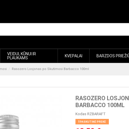
VEIDUI, KŪNUI IR
KVEPALAI
BARZDOS PRIEŽI
PLAUKAMS
imosi
Rasozero Losjonas po Skutimosi Barbacco 100ml
RASOZERO LOSJON
BARBACCO 100ML
Kodas
RZBARAFT
PASKUTINĖ PREKĖ