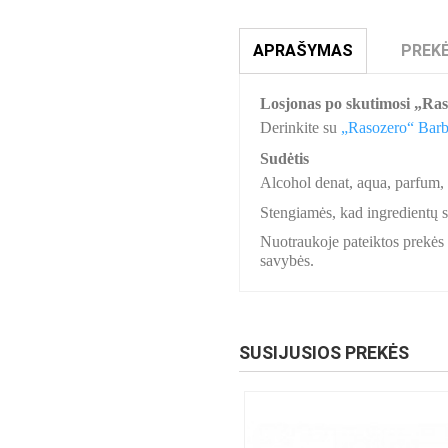
APRAŠYMAS
PREKĖ
Losjonas po skutimosi „Ra
Derinkite su
„Rasozero“ Barb
Sudėtis
Alcohol denat, aqua, parfum, 
Stengiamės, kad ingredientų sąr
Nuotraukoje pateiktos prekės s
savybės.
SUSIJUSIOS PREKĖS