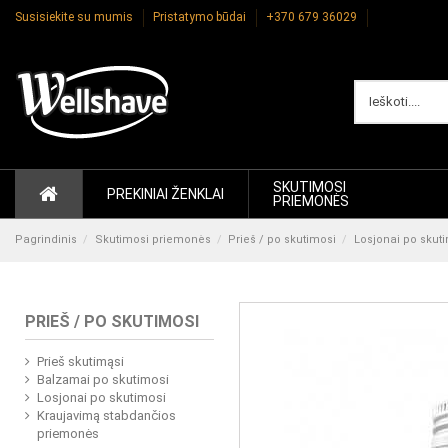
Susisiekite su mumis
Pristatymo būdai
+370 679 36029
SKUTIMOSI
PREKINIAI ŽENKLAI
PRIEMONĖS
Pagrindinis
Skutimosi priemonės
Prieš / po skutimosi
Losjonai po skut
PRIEŠ / PO SKUTIMOSI
Prieš skutimąsi
Balzamai po skutimosi
Losjonai po skutimosi
Kraujavimą stabdančios
priemonės