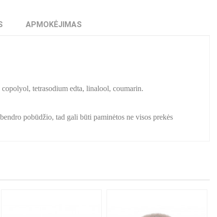
S
APMOKĖJIMAS
opolyol, tetrasodium edta, linalool, coumarin.
.
a bendro pobūdžio, tad gali būti paminėtos ne visos prekės