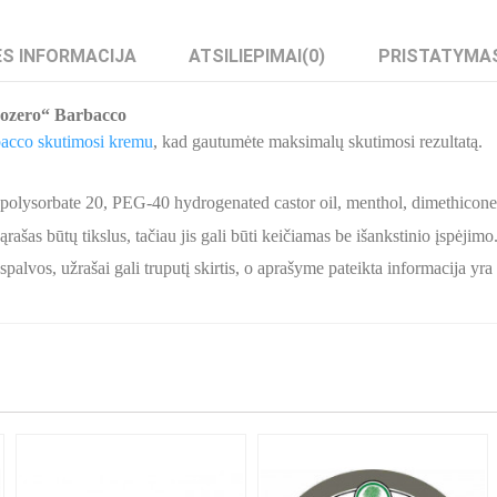
S INFORMACIJA
ATSILIEPIMAI
(0)
PRISTATYMA
sozero“ Barbacco
acco skutimosi kremu
, kad gautumėte maksimalų skutimosi rezultatą.
polysorbate 20, PEG-40 hydrogenated castor oil, menthol, dimethicone c
ašas būtų tikslus, tačiau jis gali būti keičiamas be išankstinio įspėjimo
palvos, užrašai gali truputį skirtis, o aprašyme pateikta informacija yr