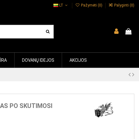
LT
Pažymėti (
0
)
Palyginti (
0
)
ŪRA
DOVANŲ IDEJOS
AKCIJOS
AS PO SKUTIMOSI