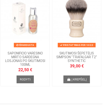
IŠPARDUOTA
PRISTATYMAS PER 10 D.D
SAPONIFICIO VARESINO
SKUTIMOSI ŠEPETĖLIS
MIRTO SARDEGNA
SIMPSON "TRAFALGAR T2"
LOSJONAS PO SKUTIMOSI
SYNTHETIC
100ML
39,00 €
22,50 €
RODYTI
Į KREPŠELĮ