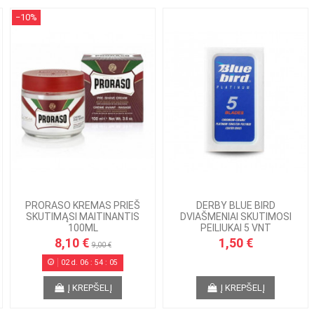
−10%
PRORASO KREMAS PRIEŠ
DERBY BLUE BIRD
SKUTIMĄSI MAITINANTIS
DVIAŠMENIAI SKUTIMOSI
100ML
PEILIUKAI 5 VNT
8,10 €
1,50 €
9,00 €
02
d.
06
:
54
:
05
Į KREPŠELĮ
Į KREPŠELĮ