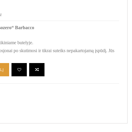
ų
sozero“ Barbacco
tikiniame butelyje.
 losjonai po skutimosi ir tikrai suteiks nepakartojamą įspūdį. Jūs
LĮ