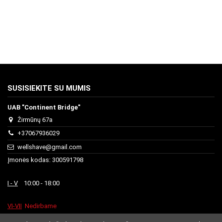
SUSISIEKITE SU MUMIS
UAB "Continent Bridge"
Žirmūnų 67a
+37067936029
wellshave@gmail.com
Įmonės kodas: 300591798
I - V
10:00 - 18:00
VI-VII
Nedirbame