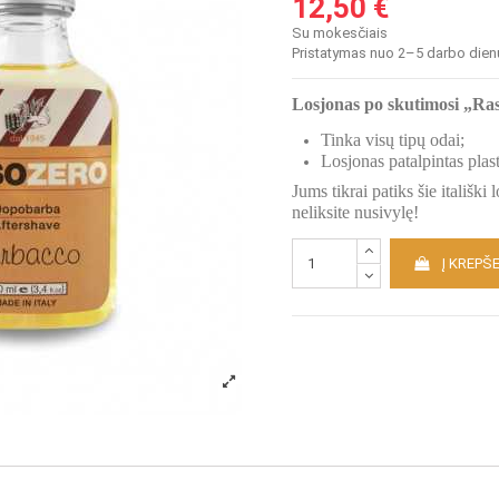
12,50 €
Su mokesčiais
Pristatymas nuo 2–5 darbo dien
Losjonas po skutimosi „Ra
Tinka visų tipų odai;
Losjonas patalpintas plas
Jums tikrai patiks šie itališki
neliksite nusivylę!
Į KREPŠE