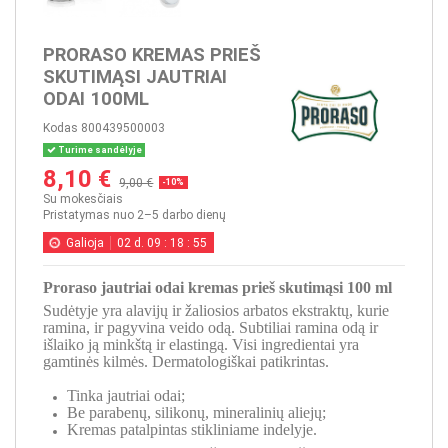
PRORASO KREMAS PRIEŠ
SKUTIMĄSI JAUTRIAI
ODAI 100ML
Kodas
800439500003
Turime sandėlyje
8,10 €
9,00 €
-10%
Su mokesčiais
Pristatymas nuo 2–5 darbo dienų
Galioja
02
d.
09
:
18
:
54
Proraso jautriai odai kremas prieš skutimąsi 100 ml
Sudėtyje yra alavijų ir žaliosios arbatos ekstraktų, kurie
ramina, ir pagyvina veido odą. Subtiliai ramina odą ir
išlaiko ją minkštą ir elastingą. Visi ingredientai yra
gamtinės kilmės. Dermatologiškai patikrintas.
Tinka jautriai odai;
Be parabenų, silikonų, mineralinių aliejų;
Kremas patalpintas stikliniame indelyje.