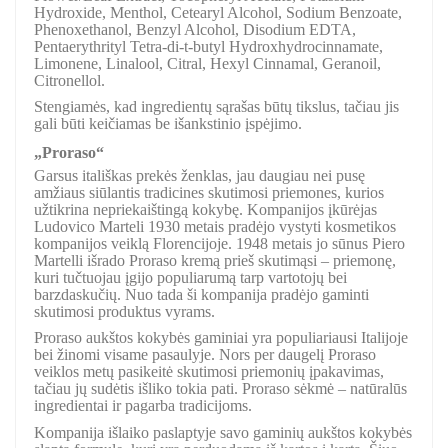
Hydroxide, Menthol, Cetearyl Alcohol, Sodium Benzoate,
Phenoxethanol, Benzyl Alcohol, Disodium EDTA,
Pentaerythrityl Tetra-di-t-butyl Hydroxhydrocinnamate,
Limonene, Linalool, Citral, Hexyl Cinnamal, Geranoil,
Citronellol.
Stengiamės, kad ingredientų sąrašas būtų tikslus, tačiau jis
gali būti keičiamas be išankstinio įspėjimo.
„Proraso“
Garsus itališkas prekės ženklas, jau daugiau nei pusę
amžiaus siūlantis tradicines skutimosi priemones, kurios
užtikrina nepriekaištingą kokybę. Kompanijos įkūrėjas
Ludovico Marteli 1930 metais pradėjo vystyti kosmetikos
kompanijos veiklą Florencijoje. 1948 metais jo sūnus Piero
Martelli išrado Proraso kremą prieš skutimąsi – priemonę,
kuri tučtuojau įgijo populiarumą tarp vartotojų bei
barzdaskučių. Nuo tada ši kompanija pradėjo gaminti
skutimosi produktus vyrams.
Proraso aukštos kokybės gaminiai yra populiariausi Italijoje
bei žinomi visame pasaulyje. Nors per daugelį Proraso
veiklos metų pasikeitė skutimosi priemonių įpakavimas,
tačiau jų sudėtis išliko tokia pati. Proraso sėkmė – natūralūs
ingredientai ir pagarba tradicijoms.
Kompanija išlaiko paslaptyje savo gaminių aukštos kokybės