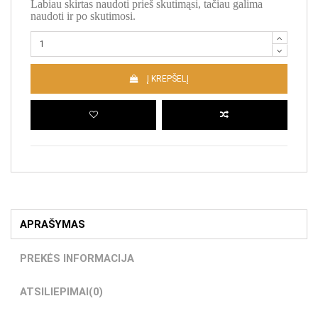
Labiau skirtas naudoti prieš skutimąsi, tačiau galima
naudoti ir po skutimosi.
Į KREPŠELĮ
APRAŠYMAS
PREKĖS INFORMACIJA
ATSILIEPIMAI
(0)