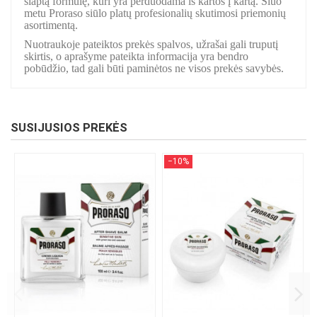
slaptą formulę, kuri yra perduodama iš kartos į kartą. Šiuo
metu Proraso siūlo platų profesionalių skutimosi priemonių
asortimentą.
Nuotraukoje pateiktos prekės spalvos, užrašai gali truputį
skirtis, o aprašyme pateikta informacija yra bendro
pobūdžio, tad gali būti paminėtos ne visos prekės savybės.
SUSIJUSIOS PREKĖS
−10%