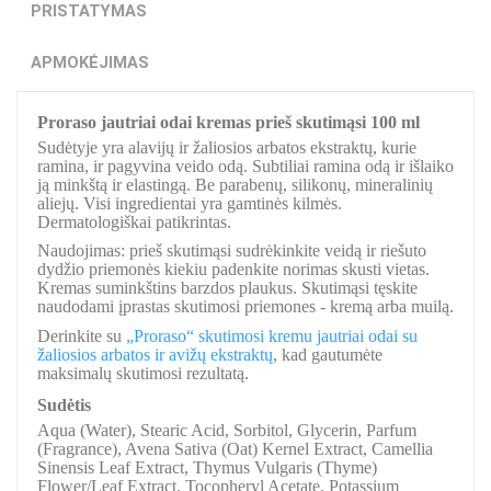
PRISTATYMAS
APMOKĖJIMAS
Proraso jautriai odai kremas prieš skutimąsi 100 ml
Sudėtyje yra alavijų ir žaliosios arbatos ekstraktų, kurie
ramina, ir pagyvina veido odą. Subtiliai ramina odą ir išlaiko
ją minkštą ir elastingą. Be parabenų, silikonų, mineralinių
aliejų. Visi ingredientai yra gamtinės kilmės.
Dermatologiškai patikrintas.
Naudojimas: prieš skutimąsi sudrėkinkite veidą ir riešuto
dydžio priemonės kiekiu padenkite norimas skusti vietas.
Kremas suminkštins barzdos plaukus. Skutimąsi tęskite
naudodami įprastas skutimosi priemones - kremą arba muilą.
Derinkite su
„Proraso“ skutimosi kremu jautriai odai su
žaliosios arbatos ir avižų ekstraktų
, kad gautumėte
maksimalų skutimosi rezultatą.
Sudėtis
Aqua (Water), Stearic Acid, Sorbitol, Glycerin, Parfum
(Fragrance), Avena Sativa (Oat) Kernel Extract, Camellia
Sinensis Leaf Extract, Thymus Vulgaris (Thyme)
Flower/Leaf Extract, Tocopheryl Acetate, Potassium