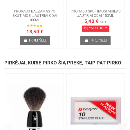
PRORASO BALZAMAS PO
PRORASO SKUTIMOSI MUILAS
SKUTIMOSI JAUTRIAI ODAI
JAUTRIAI ODAI 150ML
100ML
5,40 €
6,00 €
02
d.
09
:
18
:
54
13,50 €
Į KREPŠELĮ
Į KREPŠELĮ
PIRKĖJAI, KURIE PIRKO ŠIĄ PREKĘ, TAIP PAT PIRKO: