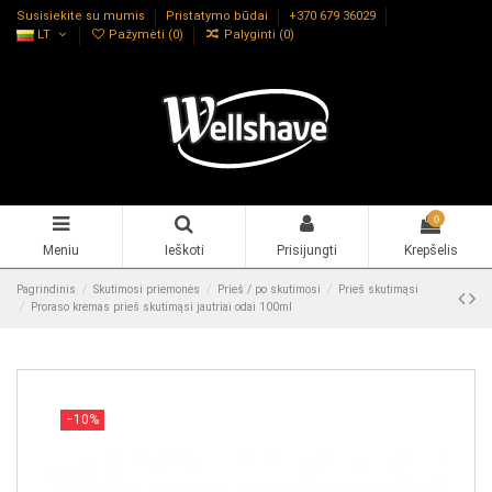
Susisiekite su mumis
Pristatymo būdai
+370 679 36029
LT
Pažymėti (
0
)
Palyginti (
0
)
0
Meniu
Ieškoti
Prisijungti
Krepšelis
Pagrindinis
Skutimosi priemonės
Prieš / po skutimosi
Prieš skutimąsi
Proraso kremas prieš skutimąsi jautriai odai 100ml
−10%