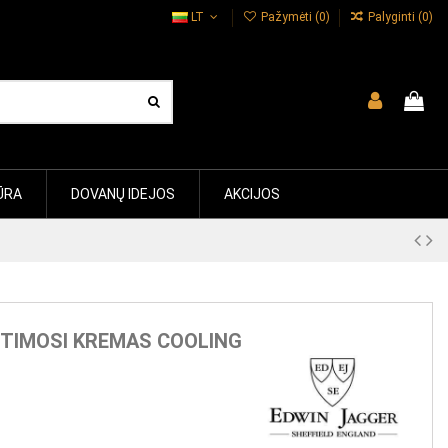
LT
Pažymėti (
0
)
Palyginti (
0
)
ŪRA
DOVANŲ IDEJOS
AKCIJOS
TIMOSI KREMAS COOLING