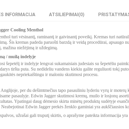
S INFORMACIJA
ATSILIEPIMAI
(0)
PRISTATYMA
gger Cooling Menthol
hol turi vėsinantį, raminantį ir gaivinantį poveikį. Kremas turi natūra
nimą. Šis kremas padeda paruošti barzdą ir veidą procedūrai, apsaugo n
į, mažina niežėjimą ir uždegimą.
ą / muilą indelyje
i šepetėlį ir indelyje lengvai sukamaisiais judesiais su šepetėliu paimk
sidarys tiršta puta. Su nedideliu vandens kiekiu galite reguliuoti tokį pu
gaukitės nepriekaištingu ir maloniu skutimosi procesu.
Anglijoje, per du dešimtmečius tapo pasauliniu lyderiu vyrų ir moterų 
isame pasaulyje. Edwin Jagger skutimosi kremų, muilo ir losjonų asortim
zultatas. Ypatingai daug dėmesio skirta minėtų produktų sudėtyje esančių
Neabejotinai Edwin Jagger prekės ženklo gaminiai yra aukščiausios kok
palvos, užrašai gali truputį skirtis, o aprašyme pateikta informacija yr