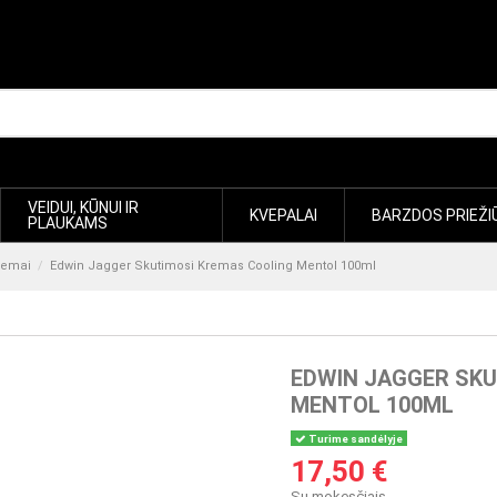
VEIDUI, KŪNUI IR
KVEPALAI
BARZDOS PRIEŽI
PLAUKAMS
remai
Edwin Jagger Skutimosi Kremas Cooling Mentol 100ml
EDWIN JAGGER SKU
MENTOL 100ML
Turime sandėlyje
17,50 €
Su mokesčiais