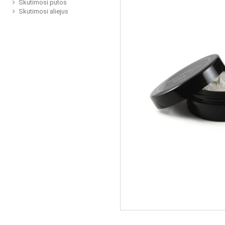
Skutimosi putos
Skutimosi aliejus