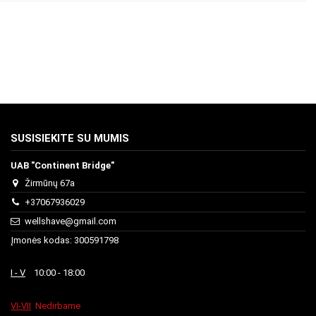
SUSISIEKITE SU MUMIS
UAB "Continent Bridge"
Žirmūnų 67a
+37067936029
wellshave@gmail.com
Įmonės kodas: 300591798
I - V
10:00 - 18:00
VI-VII
Nedirbame