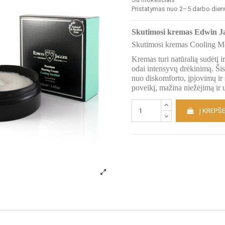
Pristatymas nuo 2–5 darbo dien
Skutimosi kremas Edwin J
Skutimosi kremas Cooling Ment
Kremas turi natūralią sudėtį 
odai intensyvų drėkinimą. Ši
nuo diskomforto, įpjovimų ir 
poveikį, mažina niežėjimą ir
Į KREPŠE