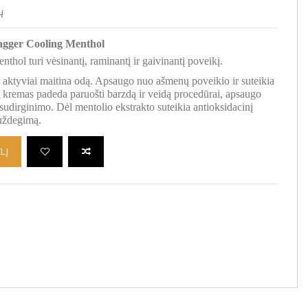
ų
agger Cooling Menthol
hol turi vėsinantį, raminantį ir gaivinantį poveikį.
ir aktyviai maitina odą. Apsaugo nuo ašmenų poveikio ir suteikia
s kremas padeda paruošti barzdą ir veidą procedūrai, apsaugo
sudirginimo. Dėl mentolio ekstrakto suteikia antioksidacinį
 uždegimą.
LĮ