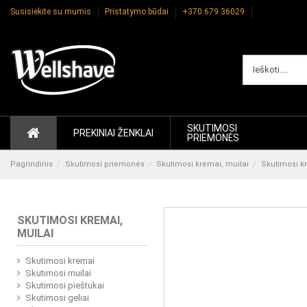
Susisiekite su mumis
Pristatymo būdai
+370 679 36029
SKUTIMOSI
PREKINIAI ŽENKLAI
PRIEMONĖS
Pagrindinis
Skutimosi priemonės
Skutimosi kremai, muilai
Skutimosi k
SKUTIMOSI KREMAI,
MUILAI
Skutimosi kremai
Skutimosi muilai
Skutimosi pieštukai
Skutimosi geliai