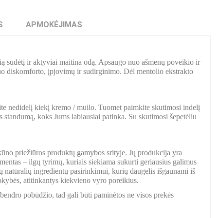
S
APMOKĖJIMAS
lią sudėtį ir aktyviai maitina odą. Apsaugo nuo ašmenų poveikio ir
uo diskomforto, įpjovimų ir sudirginimo. Dėl mentolio ekstrakto
ite nedidelį kiekį kremo / muilo. Tuomet paimkite skutimosi indelį
tos standumą, koks Jums labiausiai patinka. Su skutimosi šepetėliu
kūno priežiūros produktų gamybos srityje. Jų produkcija yra
entas – ilgų tyrimų, kuriais siekiama sukurti geriausius galimus
 natūralių ingredientų pasirinkimui, kurių daugelis išgaunami iš
ybės, atitinkantys kiekvieno vyro poreikius.
a bendro pobūdžio, tad gali būti paminėtos ne visos prekės