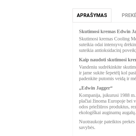
APRAŠYMAS
PREKĖ
Skutimosi kremas Edwin Ja
Skutimosi kremas Cooling Ment
suteikia odai intensyvų drėki
suteikia antioksidacinį poveik
Kaip naudoti skutimosi krem
Vandeniu sudrėkinkite skutimos
ir jame sukite šepetėlį kol pa
padenkite putomis veidą ir mė
„Edwin Jagger“
Kompanija, įsikurusi 1988 m. 
plačiai žinoma Europoje bei v
odos priežiūros produktus, re
ekologiškai auginamų augalų. 
Nuotraukoje pateiktos prekės s
savybės.